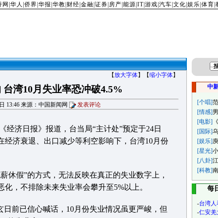
侨网
|
华人
|
侨界
|
华报
|
华教
|
财经
|
金融
|
证券
|
房产
|
能源
|
IT
|
游戏
|
汽车
|
文化
|
娱乐
|
体育
|
【
放大字体
】【
缩小字体
】
中
台湾10月失业率恐冲破4.5%
[个唱]
24日 13:46 来源：中国新闻网
发表评论
[情感]
[电影]
《经济日报》报道，台当局“主计处”预定于24日
[国际]
在经济衰退、出口减少等利空影响下，台湾10月份
[娱乐]
[星光]
[八卦]
[科教]
休假”的方式，无法反映在真正的失业数字上，
恶化，不排除未来失业率会攀升至5%以上。
每
-
台湾人
日前已信心喊话，10月份失业情况虽更严峻，但
-
仁安羌