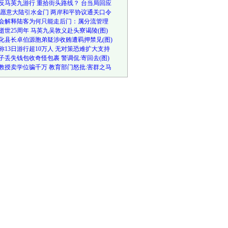
反马英九游行
重拾街头路线？
台当局回应
台愿意大陆引水金门 两岸和平协议通关口令
会解释陆客为何只能走后门：属分流管理
逝世25周年 马英九吴敦义赴头寮谒陵(图)
化县长卓伯源胞弟疑涉收贿遭羁押禁见(图)
称13日游行超10万人
无对策恐难扩大支持
子丢失钱包收奇怪包裹 警调侃:寄回去(图)
教授卖学位骗千万 教育部门怒批:害群之马