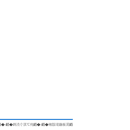
銆�-銆�
鎷涜仒淇℃伅
銆�-銆�
缃戠珯鍦板浘
銆