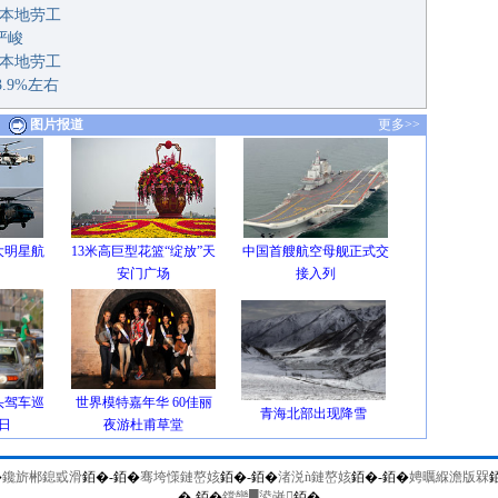
用本地劳工
严峻
聘本地劳工
.9%左右
图片报道
更多>>
大明星航
13米高巨型花篮“绽放”天
中国首艘航空母舰正式交
安门广场
接入列
头驾车巡
世界模特嘉年华 60佳丽
青海北部出现降雪
日
夜游杜甫草堂
�
鑱旂郴鎴戜滑
銆�-
銆�
骞垮憡鏈嶅姟
銆�-
銆�
渚涚ǹ鏈嶅姟
銆�-銆�
娉曞緥澹版槑
�-銆�
鐣欒█鍙嶉
銆�