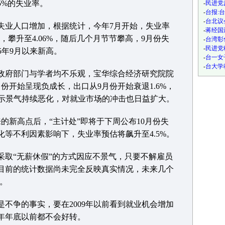
5%的失业率。
-
民进党
-
台报:
-
台北议
业人口增加，根据统计，今年7月开始，失业率
-
蒋经国
4%，攀升至4.06%，随后几个月节节攀高，9月份失
-
台湾彰
-
民进党
05年9月以来新高。
-
台一女
-
台大学
府部门与学者均不乐观，宝华综合经济研究院院
份开始呈现负成长，出口从9月份开始衰退1.6%，
，显示景气持续恶化，对就业市场的冲击也日益扩大。
新高点后，“主计处”即将于下周公布10月份失
化等不利因素影响下，失业率预估将飙升至4.5%。
“无薪休假”的方式因应不景气，只要不解雇员
目前的统计数据尚未完全反映真实情况，未来几个
。
争的事实，要在2009年以前看到就业机会增加
年年底以前都不会好转。