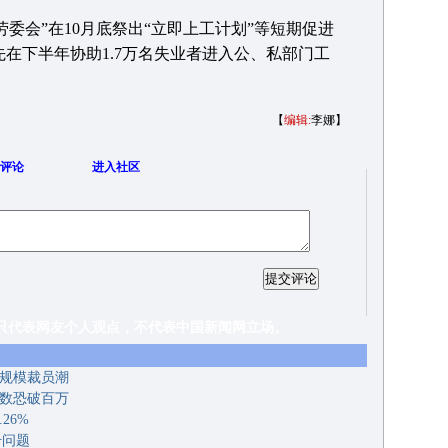
会”在10月底祭出“立即上工计划”等短期促进
，先在下半年协助1.7万名失业者进入公、私部门工
【
编辑:
李娜】
评论
进入社区
友个人观点，不代表中国新闻网立场。
大规模裁员潮
人数恐破百万
26%
升问题