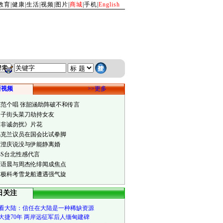
教育
|
健康
|
生活
|
视频
|
图片
|
商城
|
手机
|
English
新视频
>>更多
范范个唱 张韶涵助阵破不和传言
男子街头菜刀劫持女友
《非诚勿扰》片花
乌克兰议员在国会比试拳脚
庾澄庆说没与伊能静离婚
小S台北性感代言
江语晨与周杰伦绯闻成焦点
南极科考雪龙船遭遇强气旋
日关注
看大陆：信任在大陆是一种稀缺资源
大捷70年 两岸远征军后人缅甸建碑