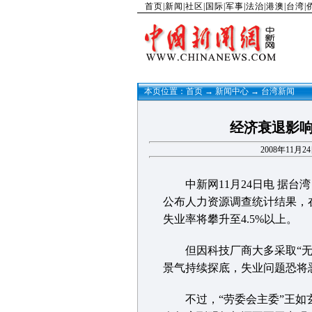
首页
|
新闻
|
社区
|
国际
|
军事
|
法治
|
港澳
|
台湾
|
本页位置：
首页
→
新闻中心
→
台湾新闻
经济衰退影响 
2008年11月
中新网11月24日电 据台湾
公布人力资源调查统计结果，
失业率将攀升至4.5%以上。
但因科技厂商大多采取“无薪
景气持续探底，失业问题恐将
不过，“劳委会主委”王如玄