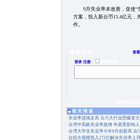
9月失业率未改善，促使“劳委
方案，投入新台币15.4亿元
作。
请 您 评 论
查看
/
匿名评论
登录
注册
本评论观点只代表网
相 关 报 道
·
失业率连续走高 台六大行业恐爆发
·
台湾中高龄失业率急增 年底受影响
·
台湾大学生失业率今年8月创新高 达5.
·
台拟大规模投入272亿解决失业率上