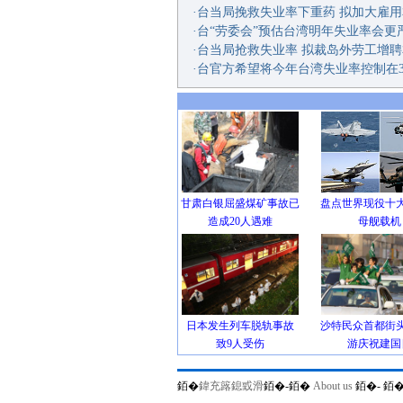
·
台当局挽救失业率下重药 拟加大雇
·
台“劳委会”预估台湾明年失业率会更
·
台当局抢救失业率 拟裁岛外劳工增
·
台官方希望将今年台湾失业率控制在3
甘肃白银屈盛煤矿事故已
盘点世界现役十
造成20人遇难
母舰载机
日本发生列车脱轨事故
沙特民众首都街
致9人受伤
游庆祝建国
銆�
鍏充簬鎴戜滑
銆�-
銆�
About us
銆�-
銆