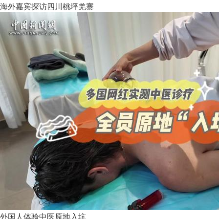
海外嘉宾探访四川桃坪羌寨
外国人体验中医原地入坑