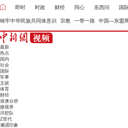
即时
时政
财经
同心
东西问
国
铸牢中华民族共同体意识
宗教
一带一路
中国—东盟
最新
热点
国内
社会
国际
军事
文娱
体育
财经
港澳台侨
微视界
洋腔队
Z世代
澜湄印象