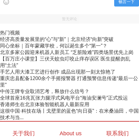
畅言一下
暂无评论
热门视频
经济高质量发展里的“心”与“新”｜北京经济“向新”突破
同心坐标｜百年蒙藏学校，何以诞生多个“第一”？
北京多家公园迎来机器人新员工 “乏脏险难”四类场景优先上岗
【百万庄小课堂】三伏天蚊虫叮咬止痒存误区 医生提醒勿乱
用“土法”
手艺人用大漆工艺进行创作 成品出现那一刻太惊艳了
重庆忠县配备1200余个手摇报警器 打通预警信息传递“最后一公
里”
中传王牌专业取消艺考，释放什么信号？
全球首座16兆瓦张力腿浮式风电平台“海油安澜号”正式投运
香港师生在北京体验智能机器人最新应用
这很中国·科技在场丨戈壁里的蓝色“向日葵”：在米桑油田，中国
技术与当...
关于我们
About us
联系我们