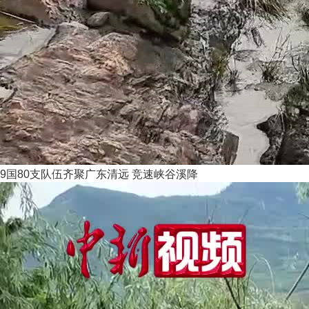
9国80支队伍齐聚广东清远 竞速峡谷溪降