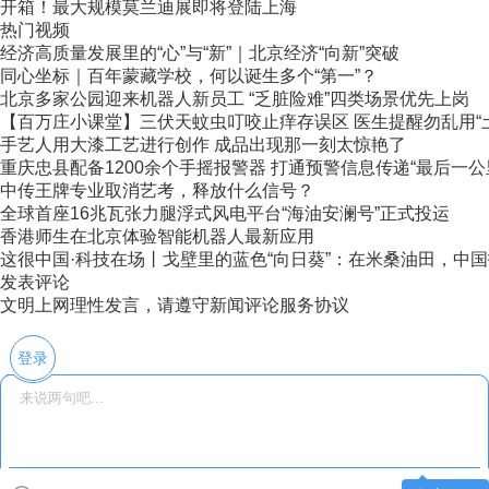
开箱！最大规模莫兰迪展即将登陆上海
热门视频
经济高质量发展里的“心”与“新”｜北京经济“向新”突破
同心坐标｜百年蒙藏学校，何以诞生多个“第一”？
北京多家公园迎来机器人新员工 “乏脏险难”四类场景优先上岗
【百万庄小课堂】三伏天蚊虫叮咬止痒存误区 医生提醒勿乱用“
手艺人用大漆工艺进行创作 成品出现那一刻太惊艳了
重庆忠县配备1200余个手摇报警器 打通预警信息传递“最后一公
中传王牌专业取消艺考，释放什么信号？
全球首座16兆瓦张力腿浮式风电平台“海油安澜号”正式投运
香港师生在北京体验智能机器人最新应用
这很中国·科技在场丨戈壁里的蓝色“向日葵”：在米桑油田，中国技
发表评论
文明上网理性发言，请遵守新闻评论服务协议
登录