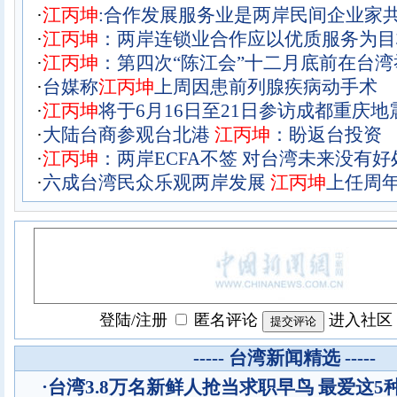
·
江丙坤
:合作发展服务业是两岸民间企业家
·
江丙坤
：两岸连锁业合作应以优质服务为目
·
江丙坤
：第四次“陈江会”十二月底前在台湾
·
台媒称
江丙坤
上周因患前列腺疾病动手术
·
江丙坤
将于6月16日至21日参访成都重庆地
·
大陆台商参观台北港
江丙坤
：盼返台投资
·
江丙坤
：两岸ECFA不签 对台湾未来没有好
·
六成台湾民众乐观两岸发展
江丙坤
上任周
登陆
/
注册
匿名评论
进入社区
----- 台湾新闻精选 -----
·
台湾3.8万名新鲜人抢当求职早鸟 最爱这5