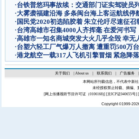
·
台铁普悠玛事故续：交通部门证实驾驶员
·
大雾袭福建沿海 多条闽台海上客运航线停
·
国民党2020初选陷胶着 朱立伦吁尽速征召
·
台湾高雄市召集4000人齐挥毫 在爱河书
·
高雄市一知名商城突发大火几乎全毁 幸无
·
台塑六轻工厂气爆万人撤离 遭重罚500万
·
港龙航空一载317人飞机引擎冒烟 紧急降
关于我们
|
About us
|
联系我们
|
广告服务
本网站所刊载信息，不代表中新社
未经授权禁止转载、摘编、
[
网上传播视听节目许可证（0106168)
] [
京ICP证040655号
]
Copyright ©1999-20