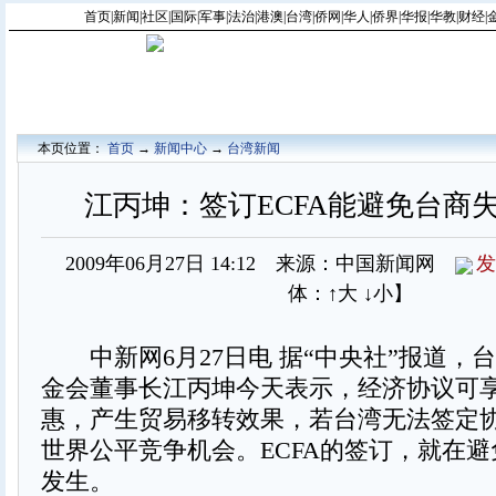
首页
|
新闻
|
社区
|
国际
|
军事
|
法治
|
港澳
|
台湾
|
侨网
|
华人
|
侨界
|
华报
|
华教
|
财经
|
本页位置：
首页
→
新闻中心
→
台湾新闻
江丙坤：签订ECFA能避免台商
2009年06月27日 14:12 来源：中国新闻网
发
体：
↑大
↓小
】
中新网6月27日电 据“中央社”报道，
金会董事长江丙坤今天表示，经济协议可
惠，产生贸易移转效果，若台湾无法签定
世界公平竞争机会。ECFA的签订，就在
发生。