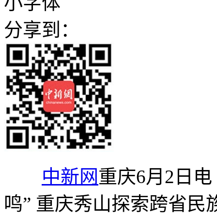
小字体
分享到：
中新网
重庆6月2日电
鸣” 重庆秀山探索跨省民