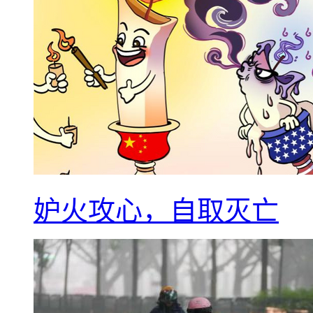
妒火攻心，自取灭亡