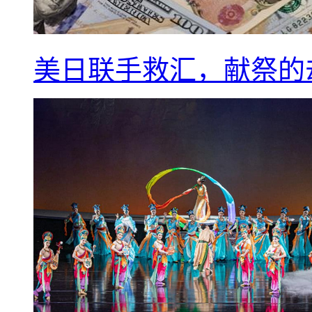
美日联手救汇，献祭的