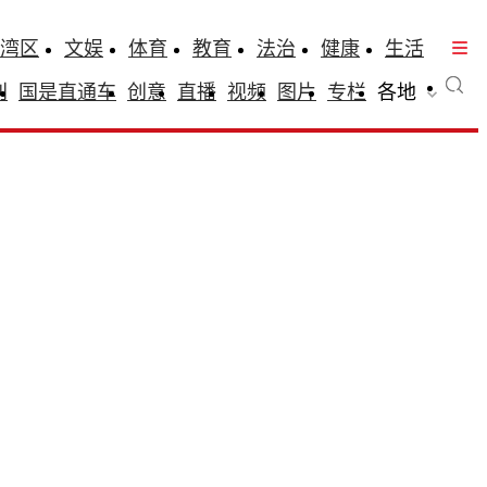
湾区
文娱
体育
教育
法治
健康
生活
刊
国是直通车
创意
直播
视频
图片
专栏
各地