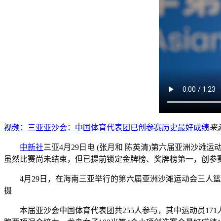
视频：三亚亚沙会：中国体育代表团已创参赛历史最好成绩
来
中新社
三亚4月29日电 (张月和 陈英清)第六届亚洲沙滩
虽然比赛尚未结束，但已提前锁定金牌榜、奖牌榜第一，创参
4月29日，在海南三亚举行的第六届亚洲沙滩运动会三人篮
摄
本届亚沙会中国体育代表团共255人参与，其中运动员171人