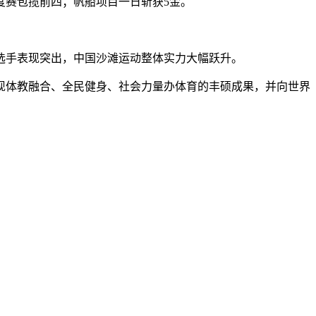
度赛包揽前四；帆船项目一日斩获5金。
手表现突出，中国沙滩运动整体实力大幅跃升。
体教融合、全民健身、社会力量办体育的丰硕成果，并向世界