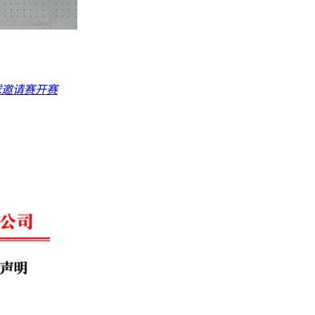
球邀请赛开赛