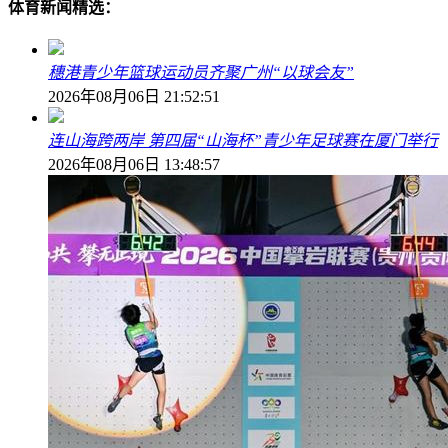
体育新闻精选：
穗港青少年篮球运动员齐聚广州“以球会友”
2026年08月06日 21:52:51
连山海跨两岸 第四届“山海杯”青少年足球赛在厦门举行
2026年08月06日 13:48:57