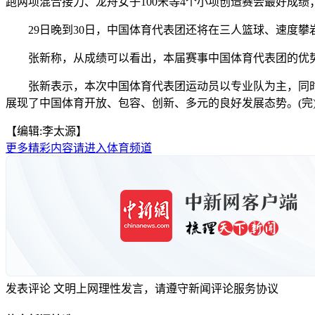
跑两项混合接力、龙舟女子100米等4个小项创造赛会最好成
29日晚到30日，中国体育代表团还将在三人篮球、速度攀
张新称，从成绩可以看出，本届赛事中国体育代表团的优势
张新表示，本次中国体育代表团运动员以专业队为主，同时
展现了中国体育开放、包容、创新、多元的良好发展态势。(完
【编辑:李太源】
更多精彩内容请进入体育频道
发表评论
文明上网理性发言，请遵守新闻评论服务协议