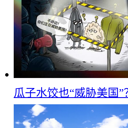
瓜子水饺也“威胁美国”