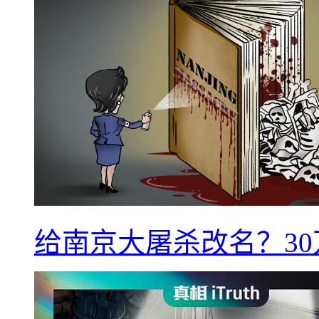
给南京大屠杀改名？3