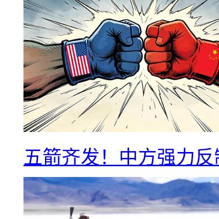
五箭齐发！中方强力反