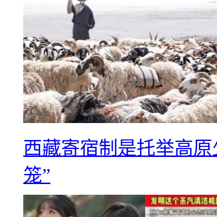
西藏寄宿制是托举高原
笼”