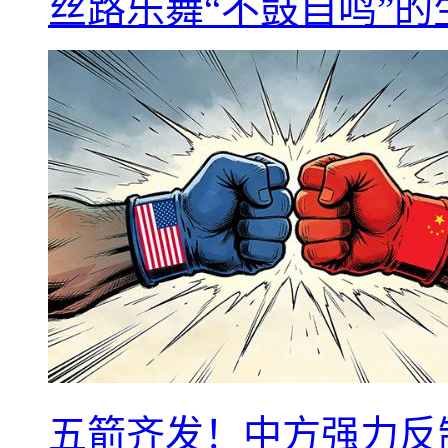
丝路乐舞“不鼓自鸣”
五箭齐发！中方强力反