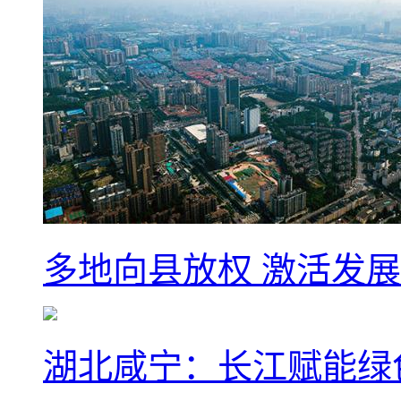
多地向县放权 激活发
湖北咸宁：长江赋能绿