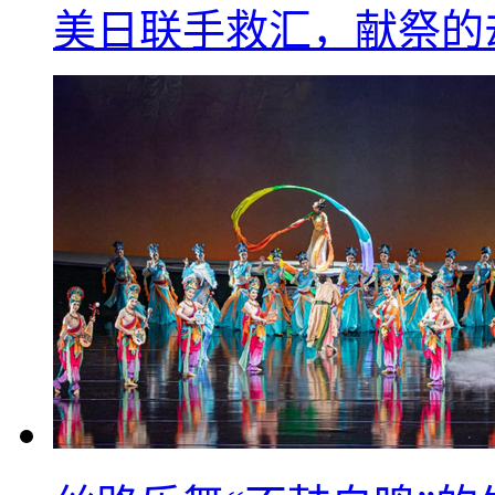
美日联手救汇，献祭的