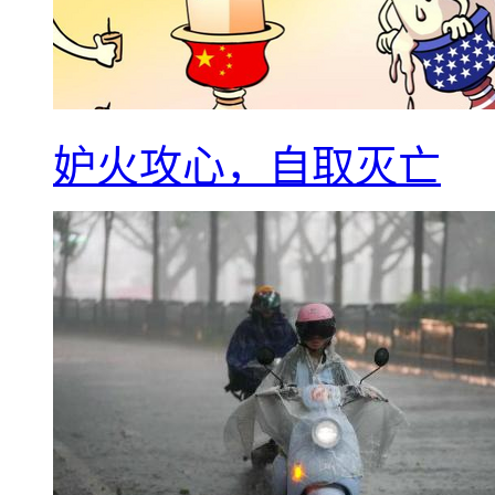
妒火攻心，自取灭亡