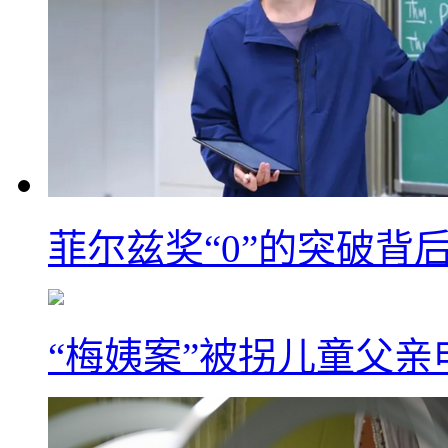
菲尔兹奖“0”的突破背
“梅姨案”被拐儿童父