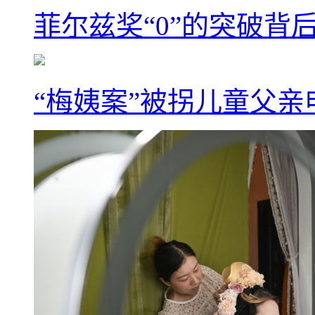
菲尔兹奖“0”的突破背
“梅姨案”被拐儿童父