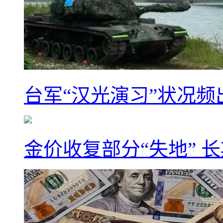
台军“汉光演习”状况频
金价收复部分“失地” 