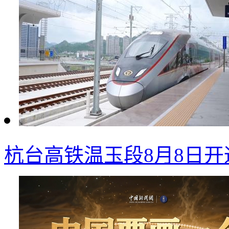
杭台高铁温玉段8月8日开