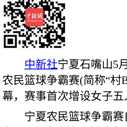
中新社
宁夏石嘴山5月
农民篮球争霸赛(简称“村B
幕，赛事首次增设女子五
宁夏农民篮球争霸赛自2