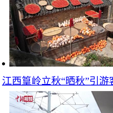
江西篁岭立秋“晒秋”引游