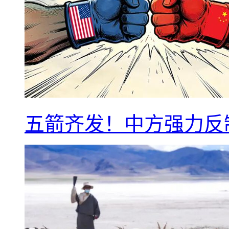
五箭齐发！中方强力反