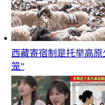
西藏寄宿制是托举高原
笼”