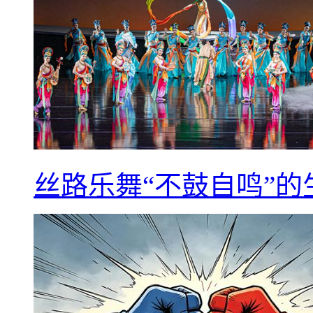
丝路乐舞“不鼓自鸣”