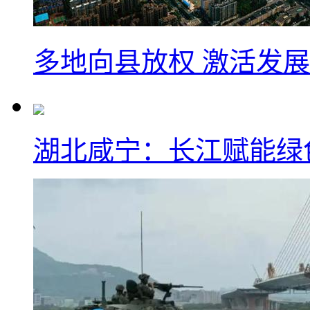
多地向县放权 激活发
湖北咸宁：长江赋能绿