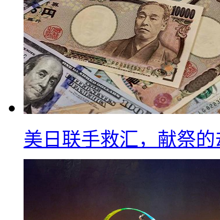
美日联手救汇，献祭的