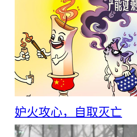
妒火攻心，自取灭亡