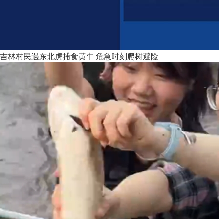
吉林村民遇东北虎捕食黄牛 危急时刻爬树避险