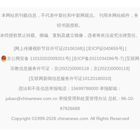
本网站所刊载信息，不代表中新社和中新网观点。 刊用本网站稿件，务
经书面授权。
未经授权禁止转载、摘编、复制及建立镜像，违者将依法追究法律责任。
[
网上传播视听节目许可证(0106168)
] [
京ICP证040655号
] [
京公网安备 11010202009201号
] [
京ICP备2021034286号-7
] [
互联网
宗教信息服务许可证：京(2022)0000118；京(2022)0000119
]
[
互联网新闻信息服务许可证10120180010
]
违法和不良信息举报电话：15699788000 举报邮箱：
jubao@chinanews.com.cn
举报受理和处置管理办法
总机：86-10-
87826688
Copyright ©1999-2026
chinanews.com. All Rights Reserved