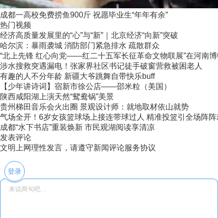
成都一高校免费捞鱼900斤 祝愿毕业生“年年有余”
热门视频
经济高质量发展里的“心”与“新”｜北京经济“向新”突破
哈尔滨：暴雨袭城 消防部门紧急排水 疏散群众
“北上先锋 红心向党——红二十五军长征革命文物联展”在河南
涉水搜救突遇漏电！张家界社区书记徒手破窗营救被困老人
有趣的人不分年龄 新疆大爷跳舞自带快乐buff
【少年讲诗词】宿新市徐公店——邵米粒（美国）
陕西咸阳湖上演天然“鸳鸯锅”美景
贵州梯田音乐会火出圈 景观设计师：就地取材依山就势
气场全开！6岁女孩篮球场上接连带球过人 精准投篮引全场阵阵
成都“水下书店”重装焕新 市民观湖阅读享清凉
发表评论
文明上网理性发言，请遵守新闻评论服务协议
登录