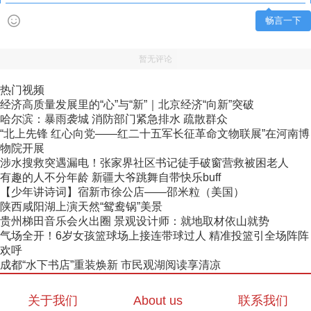
畅言一下
暂无评论
热门视频
经济高质量发展里的“心”与“新”｜北京经济“向新”突破
哈尔滨：暴雨袭城 消防部门紧急排水 疏散群众
“北上先锋 红心向党——红二十五军长征革命文物联展”在河南博
物院开展
涉水搜救突遇漏电！张家界社区书记徒手破窗营救被困老人
有趣的人不分年龄 新疆大爷跳舞自带快乐buff
【少年讲诗词】宿新市徐公店——邵米粒（美国）
陕西咸阳湖上演天然“鸳鸯锅”美景
贵州梯田音乐会火出圈 景观设计师：就地取材依山就势
气场全开！6岁女孩篮球场上接连带球过人 精准投篮引全场阵阵
欢呼
成都“水下书店”重装焕新 市民观湖阅读享清凉
关于我们
About us
联系我们