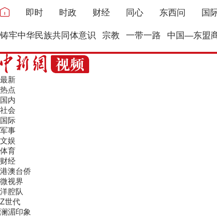
即时
时政
财经
同心
东西问
国
铸牢中华民族共同体意识
宗教
一带一路
中国—东盟
最新
热点
国内
社会
国际
军事
文娱
体育
财经
港澳台侨
微视界
洋腔队
Z世代
澜湄印象