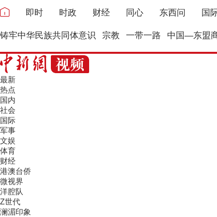
即时
时政
财经
同心
东西问
国
铸牢中华民族共同体意识
宗教
一带一路
中国—东盟
最新
热点
国内
社会
国际
军事
文娱
体育
财经
港澳台侨
微视界
洋腔队
Z世代
澜湄印象