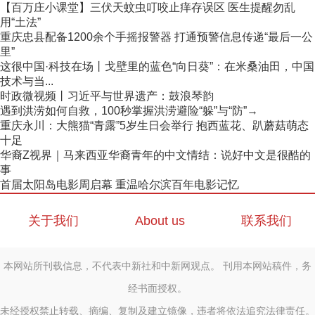
【百万庄小课堂】三伏天蚊虫叮咬止痒存误区 医生提醒勿乱
用“土法”
重庆忠县配备1200余个手摇报警器 打通预警信息传递“最后一公
里”
这很中国·科技在场丨戈壁里的蓝色“向日葵”：在米桑油田，中国
技术与当...
时政微视频丨习近平与世界遗产：鼓浪琴韵
遇到洪涝如何自救，100秒掌握洪涝避险“躲”与“防”→
重庆永川：大熊猫“青露”5岁生日会举行 抱西蓝花、趴蘑菇萌态
十足
华裔Z视界｜马来西亚华裔青年的中文情结：说好中文是很酷的
事
首届太阳岛电影周启幕 重温哈尔滨百年电影记忆
关于我们
About us
联系我们
本网站所刊载信息，不代表中新社和中新网观点。 刊用本网站稿件，务
经书面授权。
未经授权禁止转载、摘编、复制及建立镜像，违者将依法追究法律责任。