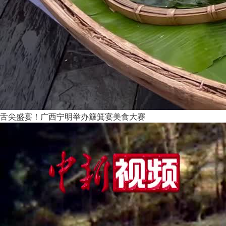
舌尖盛宴！广西宁明举办簸箕宴美食大赛