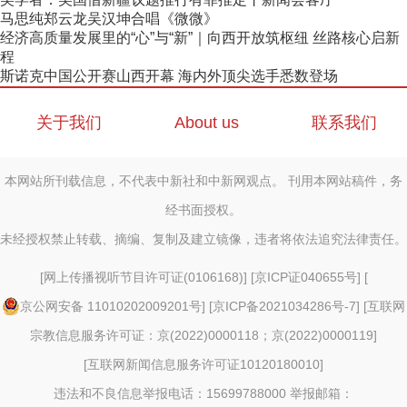
马思纯郑云龙吴汉坤合唱《微微》
经济高质量发展里的“心”与“新”｜向西开放筑枢纽 丝路核心启新
程
斯诺克中国公开赛山西开幕 海内外顶尖选手悉数登场
关于我们
About us
联系我们
本网站所刊载信息，不代表中新社和中新网观点。 刊用本网站稿件，务
经书面授权。
未经授权禁止转载、摘编、复制及建立镜像，违者将依法追究法律责任。
[
网上传播视听节目许可证(0106168)
] [
京ICP证040655号
] [
京公网安备 11010202009201号
] [
京ICP备2021034286号-7
] [
互联网
宗教信息服务许可证：京(2022)0000118；京(2022)0000119
]
[
互联网新闻信息服务许可证10120180010
]
违法和不良信息举报电话：15699788000 举报邮箱：