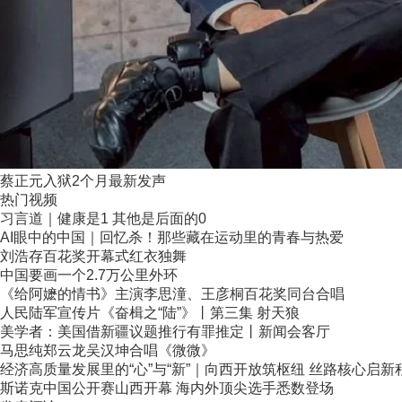
蔡正元入狱2个月最新发声
热门视频
习言道｜健康是1 其他是后面的0
AI眼中的中国｜回忆杀！那些藏在运动里的青春与热爱
刘浩存百花奖开幕式红衣独舞
中国要画一个2.7万公里外环
《给阿嬷的情书》主演李思潼、王彦桐百花奖同台合唱
人民陆军宣传片《奋楫之“陆”》丨第三集 射天狼
美学者：美国借新疆议题推行有罪推定丨新闻会客厅
马思纯郑云龙吴汉坤合唱《微微》
经济高质量发展里的“心”与“新”｜向西开放筑枢纽 丝路核心启新
斯诺克中国公开赛山西开幕 海内外顶尖选手悉数登场