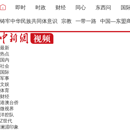
即时
时政
财经
同心
东西问
国
铸牢中华民族共同体意识
宗教
一带一路
中国—东盟
最新
热点
国内
社会
国际
军事
文娱
体育
财经
港澳台侨
微视界
洋腔队
Z世代
澜湄印象