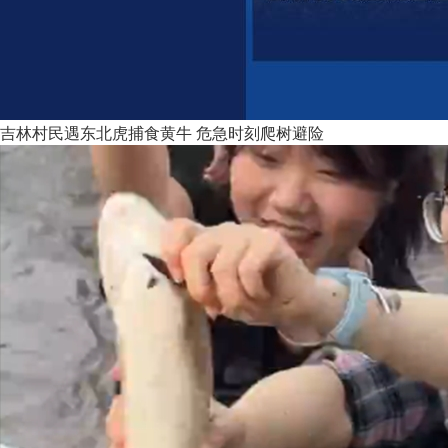
吉林村民遇东北虎捕食黄牛 危急时刻爬树避险