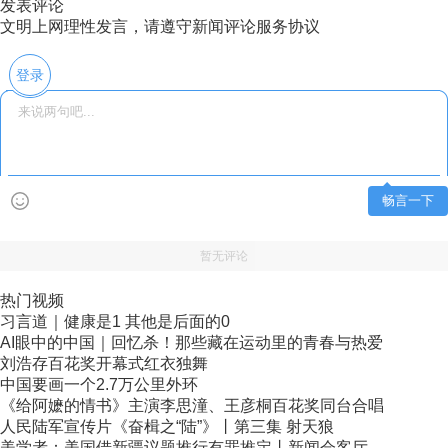
发表评论
文明上网理性发言，请遵守新闻评论服务协议
登录
畅言一下
暂无评论
热门视频
习言道｜健康是1 其他是后面的0
AI眼中的中国｜回忆杀！那些藏在运动里的青春与热爱
刘浩存百花奖开幕式红衣独舞
中国要画一个2.7万公里外环
《给阿嬷的情书》主演李思潼、王彦桐百花奖同台合唱
人民陆军宣传片《奋楫之“陆”》丨第三集 射天狼
美学者：美国借新疆议题推行有罪推定丨新闻会客厅