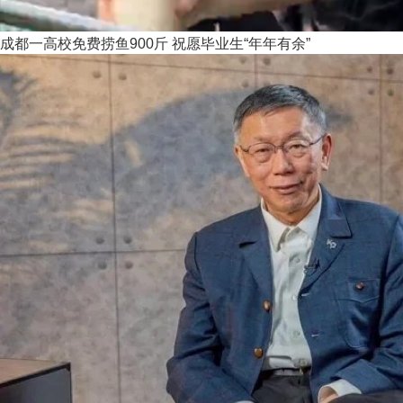
成都一高校免费捞鱼900斤 祝愿毕业生“年年有余”