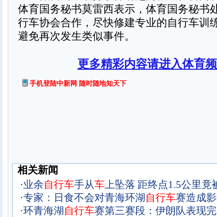
体育国务秘书莫雷西表示，体育国务秘书
行车协会合作，尽快修建专业的自行车训
避免再次发生类似事件。
更多精彩内容请进入体育频
手机登陆中新网 随时随地知天下
相关新闻
·
业余
自
行
车
手从
车
上坠落 距终点1.5公里竟
·
专家：日食不会对青海环湖
自
行
车
赛造成影
·
环青海湖
自
行
车
赛第三赛段：伊朗队表现完