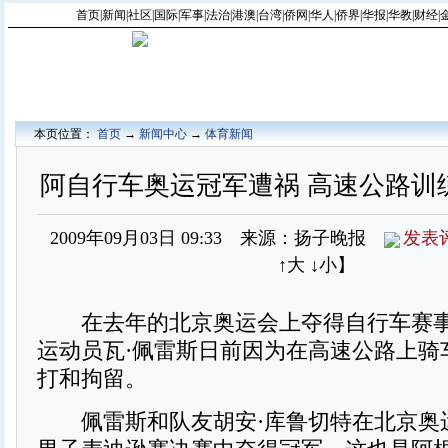
首页
|
新闻
|
社区
|
国际
|
军事
|
法治
|
港澳
|
台湾
|
侨网
|
华人
|
侨界
|
华报
|
华教
|
财经
|
本页位置：
首页
→
新闻中心
→
体育新闻
阿自行车奥运冠军遭祸 高速公路训
2009年09月03日 09:33 来源：扬子晚报
发表
↑大
↓小
】
在去年的北京奥运会上夺得自行车赛事
运动员瓦·佩雷斯日前因为在高速公路上骑
打和拘留。
佩雷斯和队友胡安·库鲁切特在北京奥