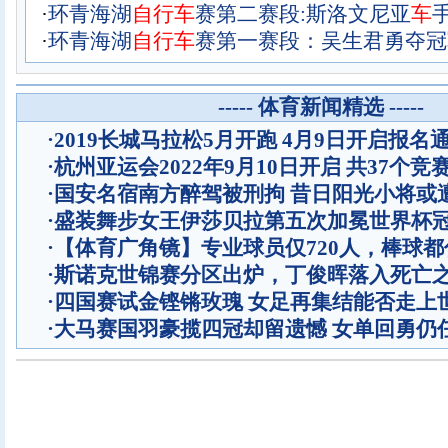
·
环青海湖
自
行
车
赛第二赛段:斯洛文尼亚
车
·
环青海湖
自
行
车
赛第一赛段：吴生君勇夺冠
----- 体育新闻精选 -----
·
2019长城马拉松5月开跑 4月9日开启报名
·
杭州亚运会2022年9月10日开启 共37个竞
·
国安名宿南方醉驾被刑拘 昔日阳光小将或
·
盛装舞步女王伊莎贝拉第五次加冕世界杯
·
【体育广角镜】专业球员仅720人，棒球
·
斯诺克世锦赛分区出炉，丁俊晖落入死亡
·
四国赛试金铿锵玫瑰 女足再集结能否走上
·
大马赛国羽豪揽四冠却留遗憾 女单回勇仍