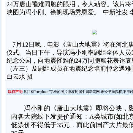
24万唐山罹难同胞的眼泪，令人动容。该片将于
映图为冯小刚、徐帆现场秀恩爱。 中新社发 
7月12日晚，电影《唐山大地震》将在河北
仪式。当日下午，导演冯小刚率剧组全体人员
纪念公园，向地震罹难的24万同胞献花表达
（左三）及剧组成员在地震纪念墙前悼念遇难
白云水 摄
版权声明:
凡注有“cnsphoto”字样的图片版权均属中国新闻网,未经书面授权,不得
冯小刚的《唐山大地震》即将公映，影
内各大院线下发提价通知：A类城市(如北
低票价不得低于35元，而此前国产大片最