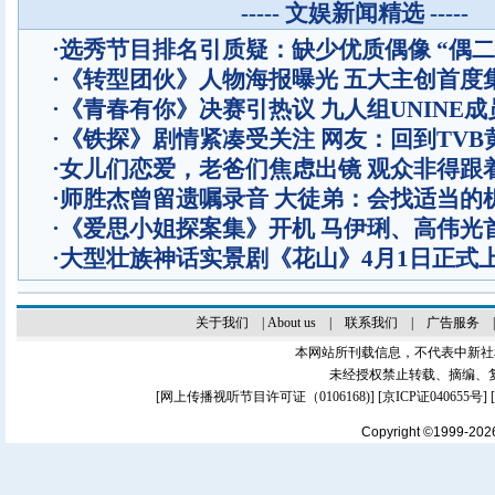
----- 文娱新闻精选 -----
·
选秀节目排名引质疑：缺少优质偶像 “偶二
·
《转型团伙》人物海报曝光 五大主创首度
·
《青春有你》决赛引热议 九人组UNINE成
·
《铁探》剧情紧凑受关注 网友：回到TVB
·
女儿们恋爱，老爸们焦虑出镜 观众非得跟
·
师胜杰曾留遗嘱录音 大徒弟：会找适当的
·
《爱思小姐探案集》开机 马伊琍、高伟光
·
大型壮族神话实景剧《花山》4月1日正式
关于我们
|
About us
|
联系我们
|
广告服务
本网站所刊载信息，不代表中新社
未经授权禁止转载、摘编、
[
网上传播视听节目许可证（0106168)
] [
京ICP证040655号
]
Copyright ©1999-20