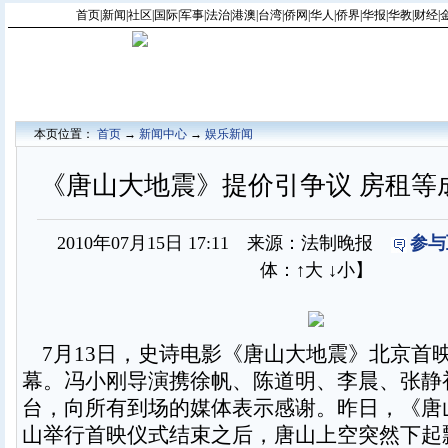
首页
|
新闻
|
社区
|
国际
|
军事
|
法治
|
港澳
|
台湾
|
侨网
|
华人
|
侨界
|
华报
|
华教
|
财经
|
本页位置：
首页
→
新闻中心
→
娱乐新闻
《唐山大地震》提价引争议 房租等
2010年07月15日 17:11 来源：法制晚报
参与
体：
↑大
↓小
】
7月13日，史诗电影《唐山大地震》北京首
幕。冯小刚导演携徐帆、陈道明、李晨、张静
台，向所有到场的媒体表示感谢。昨日，《唐
山举行首映仪式结束之后，唐山上空突然下起