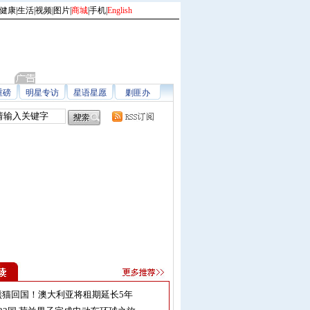
健康
|
生活
|
视频
|
图片
|
商城
|
手机
|
English
重磅
明星专访
星语星愿
剿匪办
熊猫回国！澳大利亚将租期延长5年