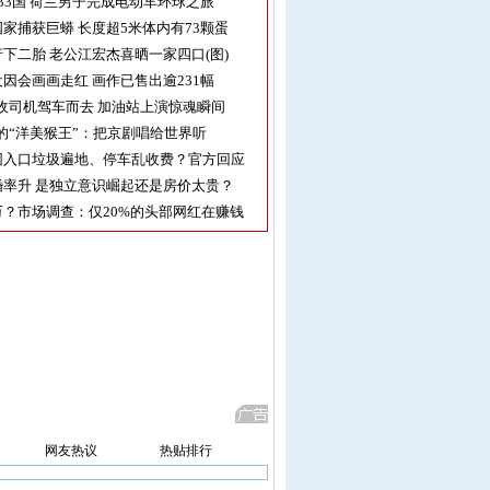
33国 荷兰男子完成电动车环球之旅
家捕获巨蟒 长度超5米体内有73颗蛋
下二胎 老公江宏杰喜晒一家四口(图)
因会画画走红 画作已售出逾231幅
收司机驾车而去 加油站上演惊魂瞬间
的“洋美猴王”：把京剧唱给世界听
园入口垃圾遍地、停车乱收费？官方回应
率升 是独立意识崛起还是房价太贵？
？市场调查：仅20%的头部网红在赚钱
网友热议
热贴排行