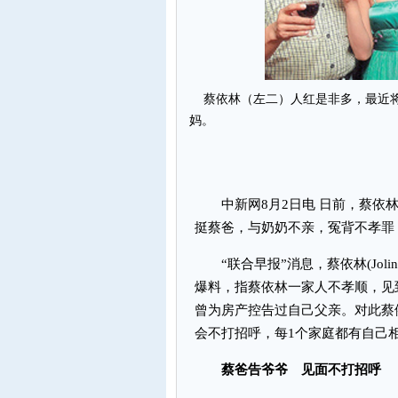
蔡依林（左二）人红是非多，最近将
妈。
中新网8月2日电 日前，蔡依林
挺蔡爸，与奶奶不亲，冤背不孝罪
“联合早报”消息，蔡依林(Jol
爆料，指蔡依林一家人不孝顺，见
曾为房产控告过自己父亲。对此蔡
会不打招呼，每1个家庭都有自己
蔡爸告爷爷 见面不打招呼