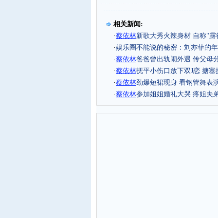
相关新闻:
·
蔡依林
新歌大秀火辣身材 自称"露得
·
娱乐圈不能说的秘密：刘亦菲的
·
蔡依林
爸爸曾出轨闹外遇 传父母
·
蔡依林
抚平小伤口放下双J恋 搪塞
·
蔡依林
劲爆短裙现身 看钢管舞表演
·
蔡依林
参加姐姐婚礼大哭 疼姐夫弟