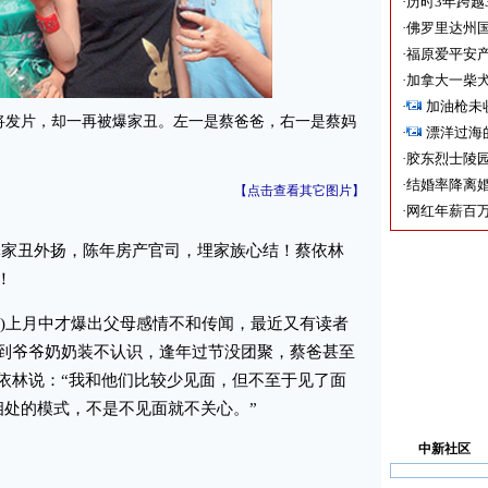
·
历时3年跨越
·
佛罗里达州国
·
福原爱平安产
·
加拿大一柴犬
·
加油枪未
发片，却一再被爆家丑。左一是蔡爸爸，右一是蔡妈
·
漂洋过海
·
胶东烈士陵
·
结婚率降离婚
【点击查看其它图片】
·
网红年薪百万
家丑外扬，陈年房产官司，埋家族心结！蔡依林
！
in)上月中才爆出父母感情不和传闻，最近又有读者
到爷爷奶奶装不认识，逢年过节没团聚，蔡爸甚至
依林说：“我和他们比较少见面，但不至于见了面
相处的模式，不是不见面就不关心。”
中新社区