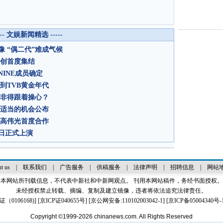
--- 文娱新闻精选 -----
 “偶二代”难成气候
主创首度集结
INE成员确定
到TVB黄金年代
众非得跟着操心？
找适当的机会公布
、高伟光首度合作
日正式上演
t us
|
联系我们
|
广告服务
|
供稿服务
|
法律声明
|
招聘信息
|
网站
本网站所刊载信息，不代表中新社和中新网观点。 刊用本网站稿件，务经书面授权。
未经授权禁止转载、摘编、复制及建立镜像，违者将依法追究法律责任。
0106168)
] [
京ICP证040655号
] [京公网安备:110102003042-1] [
京ICP备05004340号-
Copyright ©1999-2026
chinanews.com. All Rights Reserved