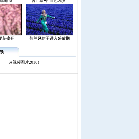
空咖啡屋”
古巴举办“白色晚宴”
樱花盛开
荷兰风信子进入盛放期
频
${视频图片2010}