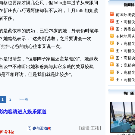
也要家才隔几公尺，但Jolin逢年过节从未跟阿
新闻排
新庄夜市巧遇阿嬷却装不认识，上月Jolin姐姐蔡
前国际奥
者不多。
图：高精
图：奥委
是蔡依林的奶奶，已经79岁的她，外表仍时髦年
玉树地震灾
？她黯然表示：“这先别说啦，之后要讲会一次
图：高精尖
房产控告老爸的伤心往事又说一次。
图：高精尖
图：高精尖
是很清楚，“但那阵子家里还蛮紧绷的”。她虽表
图：高精尖
言谈中不难听出她和爸妈与其它亲戚的关系较疏
图：高精尖
都是互相拜访，但是我们就是比较少”。
图：高精尖
热门图
1
2
下一页
彩内容请进入娱乐频道
【编辑:王祎】
参与互动(
0
)