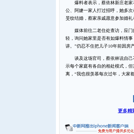
爆料者表示，蔡依林新庄老家与蔡
公、阿嬷一家人打过招呼，她多次在
旻纹结婚，蔡家亲戚愿意参加婚礼
媒体前往二老住处查访，应门的
轻，询问她家里是否有如爆料情事
讲。”仍忍不住把儿子10年前因
谈及这场官司，蔡依林说自己不
示每个家庭有各自的相处模式，但
离，“我也很羡慕每次过年，大家
更多精