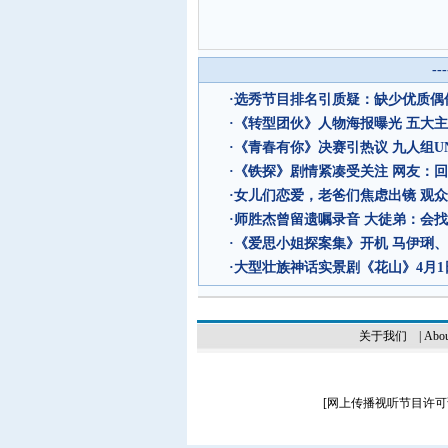
--
·
选秀节目排名引质疑：缺少优质偶像
·
《转型团伙》人物海报曝光 五大
·
《青春有你》决赛引热议 九人组UN
·
《铁探》剧情紧凑受关注 网友：回
·
女儿们恋爱，老爸们焦虑出镜 观
·
师胜杰曾留遗嘱录音 大徒弟：会
·
《爱思小姐探案集》开机 马伊琍
·
大型壮族神话实景剧《花山》4月1
关于我们
|
Abou
[
网上传播视听节目许可证（