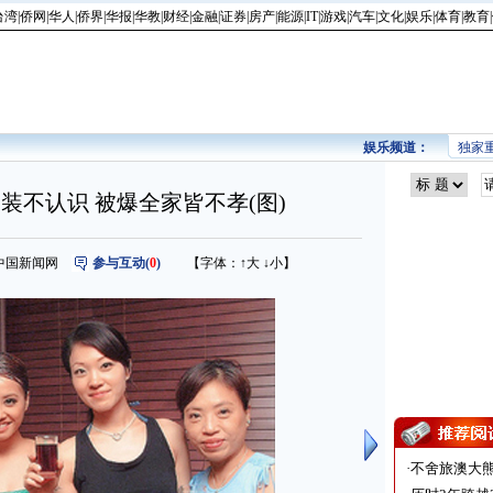
台湾
|
侨网
|
华人
|
侨界
|
华报
|
华教
|
财经
|
金融
|
证券
|
房产
|
能源
|
IT
|
游戏
|
汽车
|
文化
|
娱乐
|
体育
|
教育
|
娱乐频道：
独家
装不认识 被爆全家皆不孝(图)
来源：中国新闻网
参与互动(
0
)
【字体：
↑大
↓小
】
·
不舍旅澳大