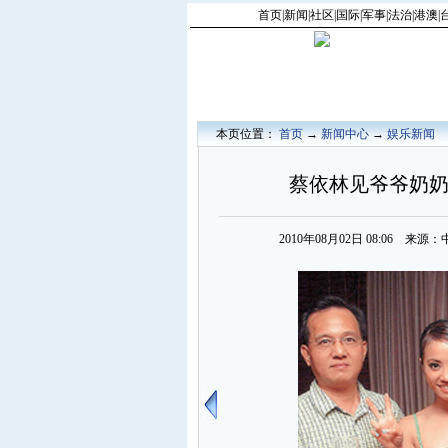
首页
|
新闻
|
社区
|
国际
|
军事
|
法治
|
港澳
|
本页位置：
首页
→
新闻中心
→
娱乐新闻
蔡依林见爷爷奶奶
2010年08月02日 08:06 