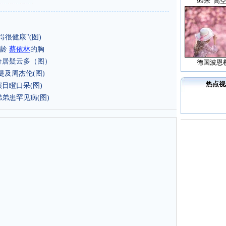
99米“高
很健康"(图)
年龄
蔡依林
的胸
分居疑云多（图）
德国波恩
提及周杰伦(图)
热点视
目瞪口呆(图)
弟患罕见病(图)