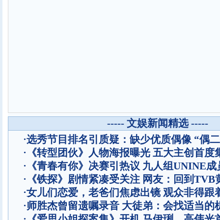
----- 文娱新闻精选 -----
·
选秀节目排名引质疑：缺少优质偶像 “偶二
·
《转型团伙》人物海报曝光 五大主创首度
·
《青春有你》决赛引热议 九人组UNINE成
·
《铁探》剧情紧凑受关注 网友：回到TVB
·
女儿们恋爱，老爸们焦虑出镜 观众非得跟
·
师胜杰曾留遗嘱录音 大徒弟：会找适当的
·
《爱思小姐探案集》开机 马伊琍、高伟光