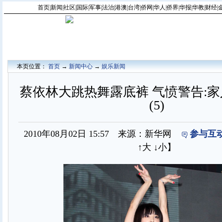
首页
|
新闻
|
社区
|
国际
|
军事
|
法治
|
港澳
|
台湾
|
侨网
|
华人
|
侨界
|
华报
|
华教
|
财经
|
本页位置：
首页
→
新闻中心
→
娱乐新闻
蔡依林大跳热舞露底裤 气愤警告:家
(5)
2010年08月02日 15:57 来源：新华网
参与互动
↑大
↓小
】