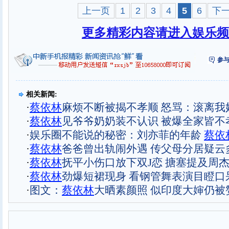
上一页
1
2
3
4
5
6
下
更多精彩内容请进入娱乐频
参与
相关新闻:
·
蔡依林
麻烦不断被揭不孝顺 怒骂：滚离我
·
蔡依林
见爷爷奶奶装不认识 被爆全家皆不孝
·
娱乐圈不能说的秘密：刘亦菲的年龄
蔡依
·
蔡依林
爸爸曾出轨闹外遇 传父母分居疑云
·
蔡依林
抚平小伤口放下双J恋 搪塞提及周杰
·
蔡依林
劲爆短裙现身 看钢管舞表演目瞪口呆
·
图文：
蔡依林
大晒素颜照 似印度大婶仍被