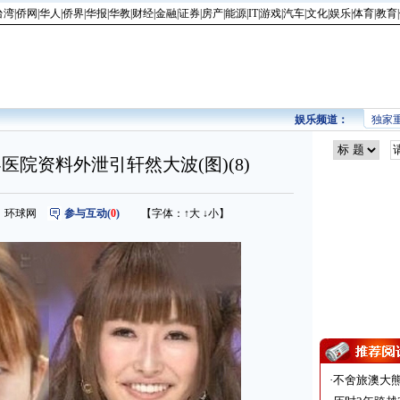
台湾
|
侨网
|
华人
|
侨界
|
华报
|
华教
|
财经
|
金融
|
证券
|
房产
|
能源
|
IT
|
游戏
|
汽车
|
文化
|
娱乐
|
体育
|
教育
|
娱乐频道：
独家
容医院资料外泄引轩然大波(图)(8)
 来源：环球网
参与互动(
0
)
【字体：
↑大
↓小
】
·
不舍旅澳大