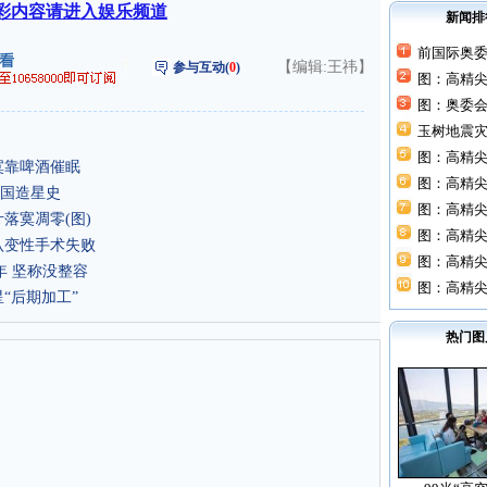
彩内容请进入娱乐频道
新闻排
前国际奥
【编辑:王祎】
参与互动(
0
)
图：高精
图：奥委
玉树地震灾
图：高精尖
寞靠啤酒催眠
图：高精尖
国造星史
图：高精尖
落寞凋零(图)
图：高精尖
认变性手术失败
图：高精尖
年 坚称没整容
图：高精尖
“后期加工”
热门图