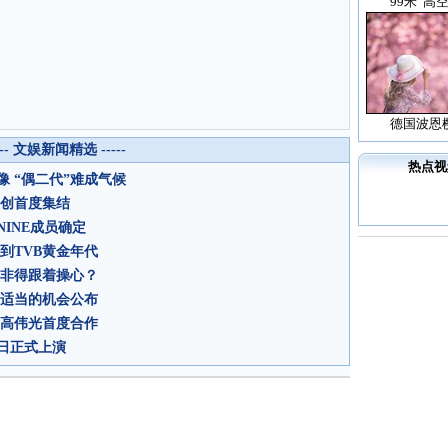
99米“高
德国波恩
--- 文娱新闻精选 -----
热点视
 “偶二代”难成气候
主创首度集结
INE成员确定
到TVB黄金年代
众非得跟着操心？
找适当的机会公布
、高伟光首度合作
日正式上演