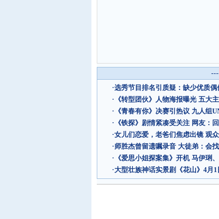
--
·
选秀节目排名引质疑：缺少优质偶像
·
《转型团伙》人物海报曝光 五大
·
《青春有你》决赛引热议 九人组UN
·
《铁探》剧情紧凑受关注 网友：回
·
女儿们恋爱，老爸们焦虑出镜 观
·
师胜杰曾留遗嘱录音 大徒弟：会
·
《爱思小姐探案集》开机 马伊琍
·
大型壮族神话实景剧《花山》4月1