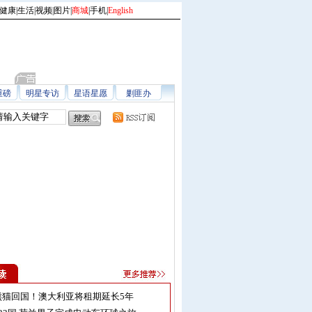
健康
|
生活
|
视频
|
图片
|
商城
|
手机
|
English
重磅
明星专访
星语星愿
剿匪办
熊猫回国！澳大利亚将租期延长5年