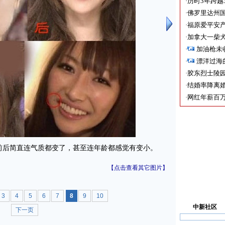
·
历时3年跨越
·
佛罗里达州国
·
福原爱平安产
·
加拿大一柴犬
·
加油枪未
·
漂洋过海
·
胶东烈士陵
·
结婚率降离婚
·
网红年薪百万
后简直连气质都变了，甚至连年龄都感觉有变小。
【点击查看其它图片】
3
4
5
6
7
8
9
10
中新社区
下一页