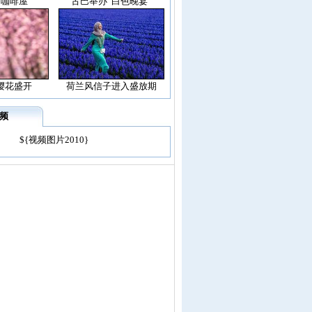
空咖啡屋”
古巴举办“白色晚宴”
樱花盛开
荷兰风信子进入盛放期
频
${视频图片2010}