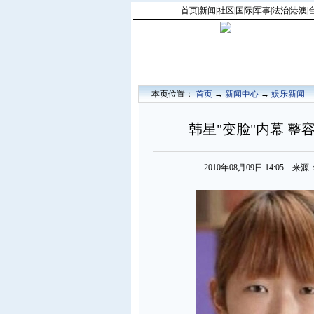
首页
|
新闻
|
社区
|
国际
|
军事
|
法治
|
港澳
|
本页位置：
首页
→
新闻中心
→
娱乐新闻
韩星"变脸"内幕 整
2010年08月09日 14:05