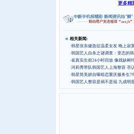
更多精
相关新闻:
·
韩星张东健急征温柔女友 晚上寂
·
韩国艺人自杀之谜调查：变态的韩
·
崔真实生前24小时回放 像残缺树叶
·
河莉秀带队韩国艺人上海整容 否
·
韩星简美妍自曝暗恋重庆服务生7
·
韩国艺人整容是祸不是福 九成明星