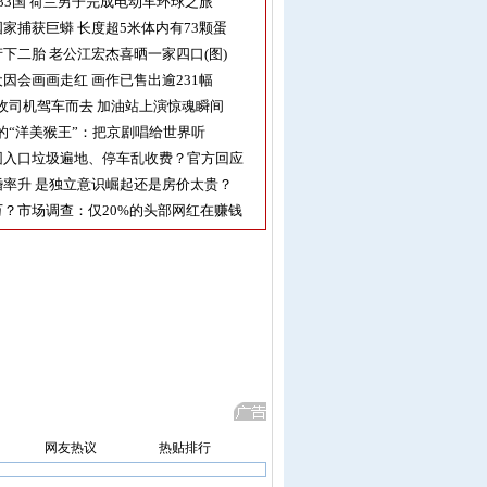
33国 荷兰男子完成电动车环球之旅
家捕获巨蟒 长度超5米体内有73颗蛋
下二胎 老公江宏杰喜晒一家四口(图)
因会画画走红 画作已售出逾231幅
收司机驾车而去 加油站上演惊魂瞬间
的“洋美猴王”：把京剧唱给世界听
园入口垃圾遍地、停车乱收费？官方回应
率升 是独立意识崛起还是房价太贵？
？市场调查：仅20%的头部网红在赚钱
网友热议
热贴排行