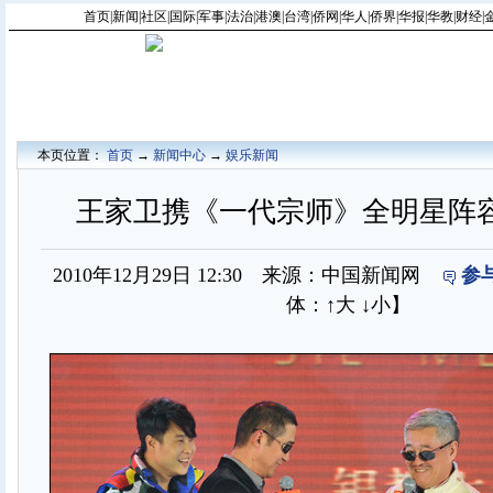
首页
|
新闻
|
社区
|
国际
|
军事
|
法治
|
港澳
|
台湾
|
侨网
|
华人
|
侨界
|
华报
|
华教
|
财经
|
本页位置：
首页
→
新闻中心
→
娱乐新闻
王家卫携《一代宗师》全明星阵
2010年12月29日 12:30 来源：中国新闻网
参
体：
↑大
↓小
】