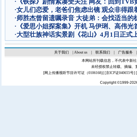
·
《铁探》剧情紧凑受关注 网友：回到TVB
·
女儿们恋爱，老爸们焦虑出镜 观众非得跟
·
师胜杰曾留遗嘱录音 大徒弟：会找适当的
·
《爱思小姐探案集》开机 马伊琍、高伟光
·
大型壮族神话实景剧《花山》4月1日正式
关于我们
|
About us
|
联系我们
|
广告服务
本网站所刊载信息，不代表中新社
未经授权禁止转载、摘编、
[
网上传播视听节目许可证（0106168)
] [
京ICP证040655号
]
Copyright ©1999-20