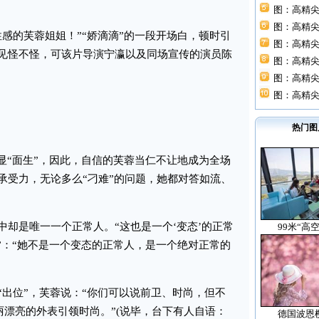
图：高精尖
图：高精尖
的芙蓉姐姐！”“娇滴滴”的一段开场白，顿时引
图：高精尖
见怪不怪，可该片导演宁瀛以及同场宣传的演员陈
图：高精尖
图：高精尖
图：高精尖
热门图
“面生”，因此，自信的芙蓉当仁不让地成为全场
承受力，无论多么“刁难”的问题，她都对答如流、
是唯一一个正常人。“这也是一个‘变态’的正常
99米“高
”：“她不是一个变态的正常人，是一个绝对正常的
位”，芙蓉说：“你们可以说前卫、时尚，但不
丽漂亮的外表引领时尚。”(说毕，台下有人自语：
德国波恩