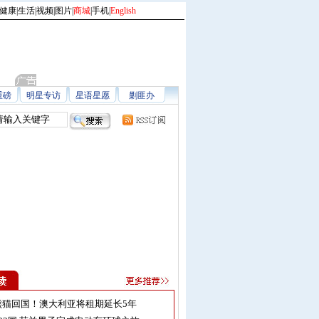
健康
|
生活
|
视频
|
图片
|
商城
|
手机
|
English
重磅
明星专访
星语星愿
剿匪办
熊猫回国！澳大利亚将租期延长5年