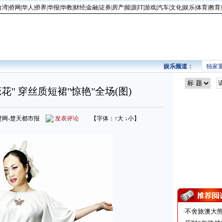
台湾
|
侨网
|
华人
|
侨界
|
华报
|
华教
|
财经
|
金融
|
证券
|
房产
|
能源
|
IT
|
游戏
|
汽车
|
文化
|
娱乐
|
体育
|
教育
|
娱乐频道：
独家
花" 穿丝质短裙"惊艳"全场(图)
源：荆楚网-楚天都市报
发表评论
【字体：
↑大
↓小
】
·
不舍旅澳大