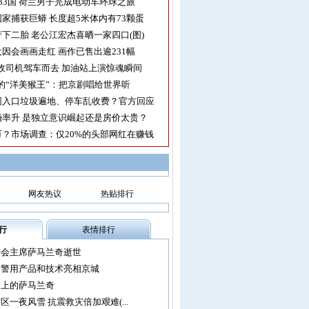
33国 荷兰男子完成电动车环球之旅
家捕获巨蟒 长度超5米体内有73颗蛋
下二胎 老公江宏杰喜晒一家四口(图)
因会画画走红 画作已售出逾231幅
收司机驾车而去 加油站上演惊魂瞬间
的“洋美猴王”：把京剧唱给世界听
园入口垃圾遍地、停车乱收费？官方回应
率升 是独立意识崛起还是房价太贵？
？市场调查：仅20%的头部网红在赚钱
网友热议
热贴排行
行
表情排行
委会主席萨马兰奇逝世
尖警用产品和技术亮相京城
会上的萨马兰奇
区一夜风雪 抗震救灾倍加艰难(...