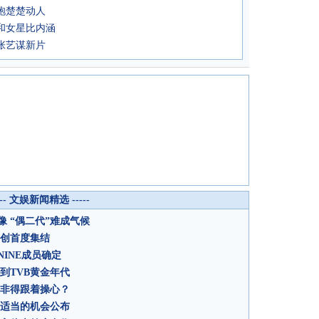
袍楚楚动人
和女星比内涵
张艺谋新片
--- 文娱新闻精选 -----
 “偶二代”难成气候
主创首度集结
INE成员确定
到TVB黄金年代
众非得跟着操心？
找适当的机会公布