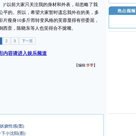
。)“以前大家只关注我的身材和外表，却忽略了我
公平的。所以，希望大家暂时遗忘我外在的美，多
为影片瘦身10多斤而转变风格的芙蓉显得有些委屈，
东倒西歪，陈晓东等人也笑得合不拢嘴。
2
3
下一页
彩内容请进入娱乐频道
【编辑:
李季
】
妖娆性感(图)
下小沈阳(图)