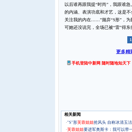
以后谁再跟我提“时尚”，我跟谁急
的内涵、表演功底和才艺，这是不
关注我的内在……”抛弃“S形”，
可她还没说完，全场已被“雷”得
1
更多精
手机登陆中新网 随时随地知天下
相关新闻
·
"S"形
芙
蓉
姐
姐
抢风头 自称冰清玉洁
·
芙
蓉
姐
姐
要进军奥斯卡：我可以带一