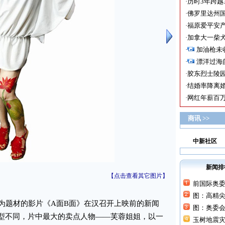
·
历时3年跨越
·
佛罗里达州国
·
福原爱平安产
·
加拿大一柴犬
·
加油枪未
·
漂洋过海
·
胶东烈士陵
·
结婚率降离婚
·
网红年薪百万
商讯 >>
中新社区
新闻排
【点击查看其它图片】
前国际奥
图：高精
题材的影片《A面B面》在汉召开上映前的新闻
图：奥委
造型不同，片中最大的卖点人物——芙蓉姐姐，以一
玉树地震灾