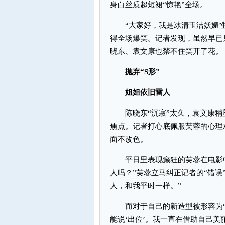
身白丝质超短裙“惊艳”全场。
“大家好，我是冰清玉洁妖媚性感
得全场爆笑。记者发现，虽然早已
晓东、袁文康也禁不住笑开了花。
抛弃“S形”
姐姐依旧雷人
陈晓东“沉寂”太久，袁文康稍显
焦点。记者打心底佩服芙蓉的心理
面不改色。
平日里表现癫狂的芙蓉在电影中却
人吗？”芙蓉立马纠正记者的“错误
人，和我平时一样。”
而对于自己的新造型被形容为“出
能说‘出位’。我一直在借助自己美