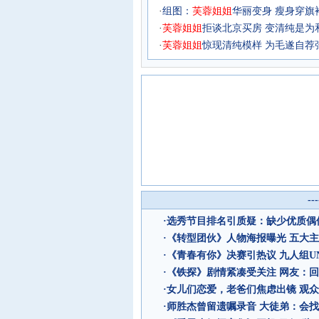
·
组图：
芙
蓉
姐
姐
华丽变身 瘦身穿旗
·
芙
蓉
姐
姐
拒谈北京买房 变清纯是为
·
芙
蓉
姐
姐
惊现清纯模样 为毛遂自荐
--
·
选秀节目排名引质疑：缺少优质偶像
·
《转型团伙》人物海报曝光 五大
·
《青春有你》决赛引热议 九人组UN
·
《铁探》剧情紧凑受关注 网友：回
·
女儿们恋爱，老爸们焦虑出镜 观
·
师胜杰曾留遗嘱录音 大徒弟：会