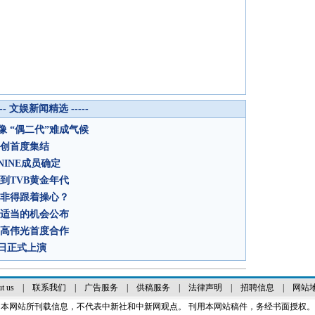
--- 文娱新闻精选 -----
 “偶二代”难成气候
主创首度集结
INE成员确定
到TVB黄金年代
众非得跟着操心？
找适当的机会公布
、高伟光首度合作
日正式上演
t us
|
联系我们
|
广告服务
|
供稿服务
|
法律声明
|
招聘信息
|
网站
本网站所刊载信息，不代表中新社和中新网观点。 刊用本网站稿件，务经书面授权。