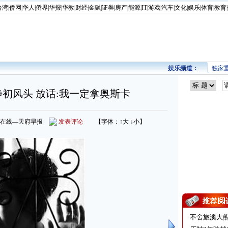
台湾
|
侨网
|
华人
|
侨界
|
华报
|
华教
|
财经
|
金融
|
证券
|
房产
|
能源
|
IT
|
游戏
|
汽车
|
文化
|
娱乐
|
体育
|
教育
|
娱乐频道：
独家
初风头 放话:我一定拿奥斯卡
源：四川在线—天府早报
发表评论
【字体：
↑大
↓小
】
·
不舍旅澳大