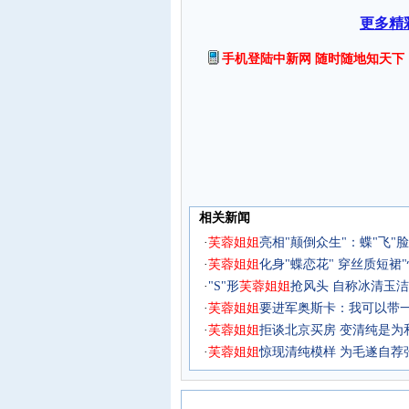
更多精
手机登陆中新网 随时随地知天下
相关新闻
·
芙
蓉
姐
姐
亮相"颠倒众生"：蝶"飞"脸
·
芙
蓉
姐
姐
化身"蝶恋花" 穿丝质短裙"
·
"S"形
芙
蓉
姐
姐
抢风头 自称冰清玉洁
·
芙
蓉
姐
姐
要进军奥斯卡：我可以带一
·
芙
蓉
姐
姐
拒谈北京买房 变清纯是为
·
芙
蓉
姐
姐
惊现清纯模样 为毛遂自荐