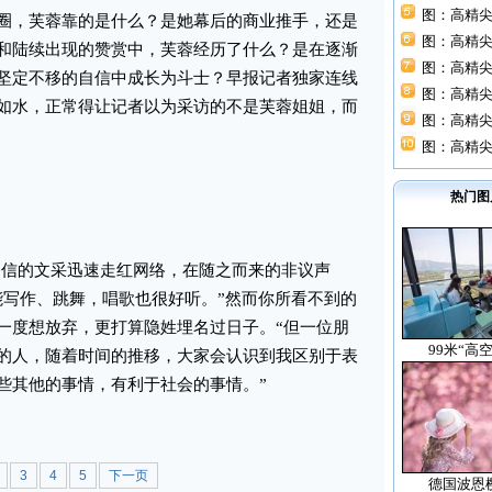
图：高精尖
，芙蓉靠的是什么？是她幕后的商业推手，还是
图：高精尖
和陆续出现的赞赏中，芙蓉经历了什么？是在逐渐
图：高精尖
坚定不移的自信中成长为斗士？早报记者独家连线
图：高精尖
如水，正常得让记者以为采访的不是芙蓉姐姐，而
图：高精尖
图：高精尖
热门图
信的文采迅速走红网络，在随之而来的非议声
能写作、跳舞，唱歌也很好听。”然而你所看不到的
一度想放弃，更打算隐姓埋名过日子。“但一位朋
99米“高
的人，随着时间的推移，大家会认识到我区别于表
些其他的事情，有利于社会的事情。”
3
4
5
下一页
德国波恩