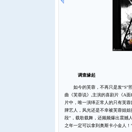
调查缘起
如今的芙蓉，不再只是发“S”照
曲《芙蓉说》,主演的喜剧片《A
片中，唯一演绎正常人的只有芙蓉
牌艺人，风光还是不幸被芙蓉姐姐
段”，载歌载舞，还频频爆出震撼
之年一定可以拿到奥斯卡小金人！