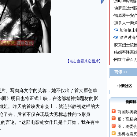
·
历时3年跨越
·
佛罗里达州国
·
福原爱平安产
·
加拿大一柴犬
·
加油枪未
·
漂洋过海
·
胶东烈士陵
·
结婚率降离婚
·
网红年薪百万
【点击查看其它图片】
商讯 >>
中新社区
片、写肉麻文字的芙蓉，她不仅出了首支原创单
面B面》明日也将正式上映，在这部精神病题材的影
新闻排
姐姐。昨天的首映发布会上，就连张静初这样的大
前国际奥
抢了去，后者不仅在现场大秀标志性的“S形身
图：高精
人的言论。“这部电影处女作只是个开始，我在有生
图：奥委
”
玉树地震灾