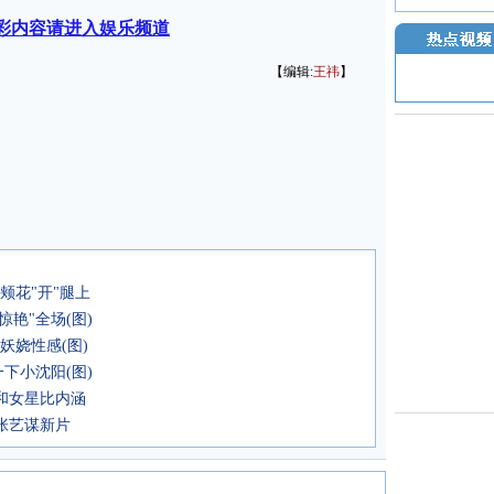
彩内容请进入娱乐频道
【编辑:
王祎
】
颊花"开"腿上
惊艳"全场(图)
妖娆性感(图)
下小沈阳(图)
和女星比内涵
张艺谋新片