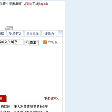
健康
|
生活
|
视频
|
图片
|
商城
|
手机
|
English
重磅
明星专访
星语星愿
剿匪办
熊猫回国！澳大利亚将租期延长5年