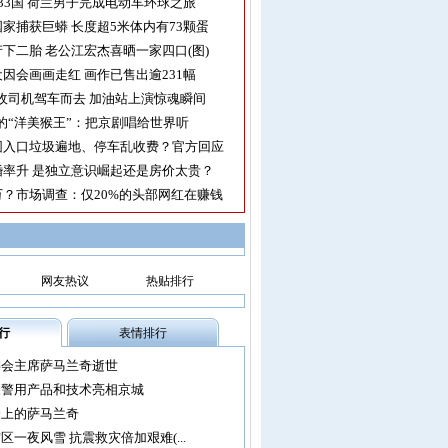
33国 荷兰男子完成电动车环球之旅
家捕获巨蟒 长度超5米体内有73颗蛋
下二胎 老公江宏杰喜晒一家四口(图)
因会画画走红 画作已售出逾231幅
收司机驾车而去 加油站上演惊魂瞬间
的“洋美猴王”：把京剧唱给世界听
园入口垃圾遍地、停车乱收费？官方回应
率升 是独立意识崛起还是房价太贵？
？市场调查：仅20%的头部网红在赚钱
网友热议
热贴排行
行
表情排行
委会主席萨马兰奇逝世
尖警用产品和技术亮相京城
会上的萨马兰奇
区一夜风雪 抗震救灾倍加艰难(...