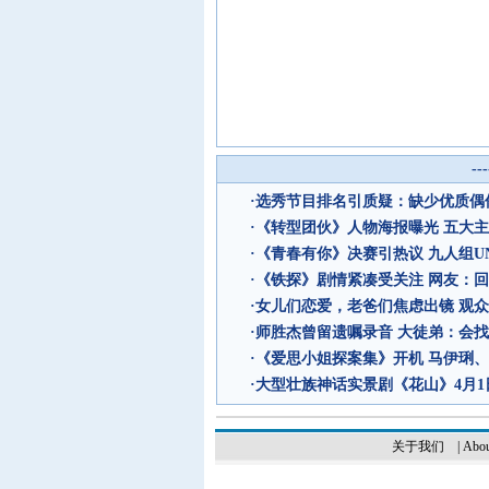
--
·
选秀节目排名引质疑：缺少优质偶像
·
《转型团伙》人物海报曝光 五大
·
《青春有你》决赛引热议 九人组UN
·
《铁探》剧情紧凑受关注 网友：回
·
女儿们恋爱，老爸们焦虑出镜 观
·
师胜杰曾留遗嘱录音 大徒弟：会
·
《爱思小姐探案集》开机 马伊琍
·
大型壮族神话实景剧《花山》4月1
关于我们
|
Abou