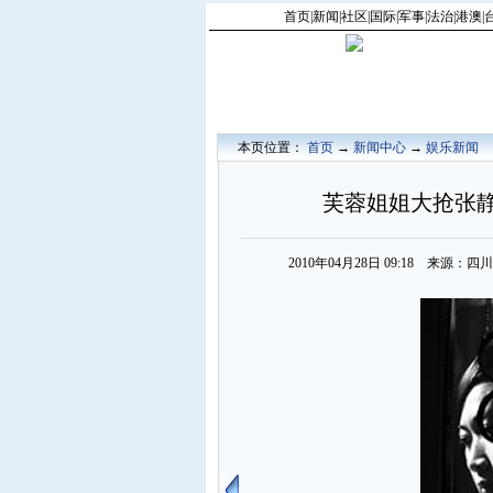
首页
|
新闻
|
社区
|
国际
|
军事
|
法治
|
港澳
|
本页位置：
首页
→
新闻中心
→
娱乐新闻
芙蓉姐姐大抢张静
2010年04月28日 09:18 来