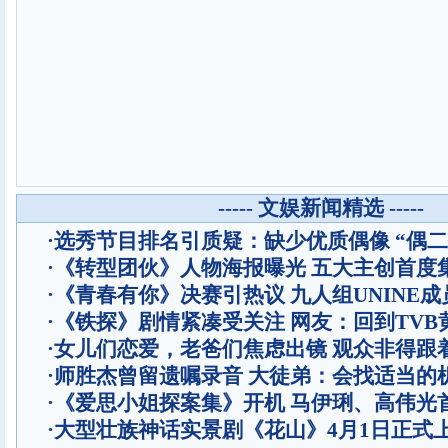
----- 文娱新闻精选 -----
·
选秀节目排名引质疑：缺少优质偶像 “偶二
·
《转型团伙》人物海报曝光 五大主创首度
·
《青春有你》决赛引热议 九人组UNINE成
·
《铁探》剧情紧凑受关注 网友：回到TVB
·
女儿们恋爱，老爸们焦虑出镜 观众非得跟
·
师胜杰曾留遗嘱录音 大徒弟：会找适当的
·
《爱思小姐探案集》开机 马伊琍、高伟光
·
大型壮族神话实景剧《花山》4月1日正式