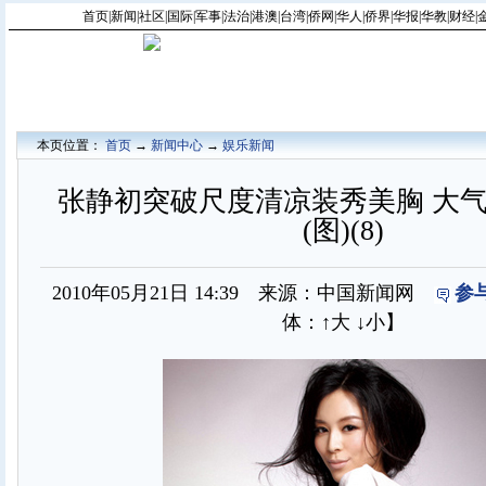
首页
|
新闻
|
社区
|
国际
|
军事
|
法治
|
港澳
|
台湾
|
侨网
|
华人
|
侨界
|
华报
|
华教
|
财经
|
本页位置：
首页
→
新闻中心
→
娱乐新闻
张静初突破尺度清凉装秀美胸 大
(图)(8)
2010年05月21日 14:39 来源：中国新闻网
参
体：
↑大
↓小
】