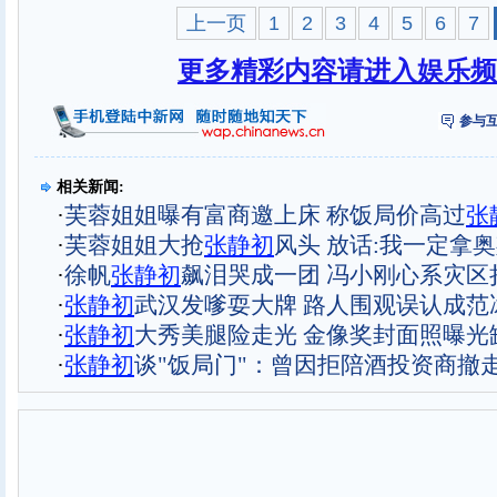
上一页
1
2
3
4
5
6
7
更多精彩内容请进入娱乐频
参与互
相关新闻:
·
芙蓉姐姐曝有富商邀上床 称饭局价高过
张
·
芙蓉姐姐大抢
张
静
初
风头 放话:我一定拿
·
徐帆
张
静
初
飙泪哭成一团 冯小刚心系灾区捐
·
张
静
初
武汉发嗲耍大牌 路人围观误认成范冰
·
张
静
初
大秀美腿险走光 金像奖封面照曝光
·
张
静
初
谈"饭局门"：曾因拒陪酒投资商撤走3