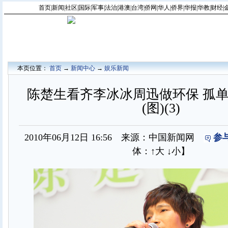
首页
|
新闻
|
社区
|
国际
|
军事
|
法治
|
港澳
|
台湾
|
侨网
|
华人
|
侨界
|
华报
|
华教
|
财经
|
本页位置：
首页
→
新闻中心
→
娱乐新闻
陈楚生看齐李冰冰周迅做环保 孤
(图)(3)
2010年06月12日 16:56 来源：中国新闻网
参
体：
↑大
↓小
】