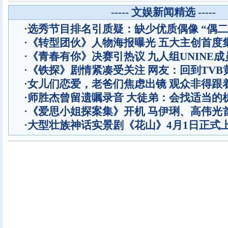
----- 文娱新闻精选 -----
·
选秀节目排名引质疑：缺少优质偶像 “偶二
·
《转型团伙》人物海报曝光 五大主创首度
·
《青春有你》决赛引热议 九人组UNINE成
·
《铁探》剧情紧凑受关注 网友：回到TVB
·
女儿们恋爱，老爸们焦虑出镜 观众非得跟
·
师胜杰曾留遗嘱录音 大徒弟：会找适当的
·
《爱思小姐探案集》开机 马伊琍、高伟光
·
大型壮族神话实景剧《花山》4月1日正式