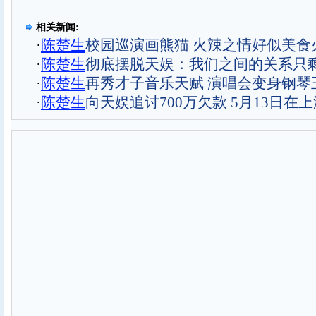
相关新闻:
·
陈
楚
生
校园巡演画熊猫 火辣之情好似美食火
·
陈
楚
生
彻底摆脱天娱：我们之间的关系只剩
·
陈
楚
生
再秀才子音乐天赋 演唱会变身钢琴王
·
陈
楚
生
向天娱追讨700万欠款 5月13日在