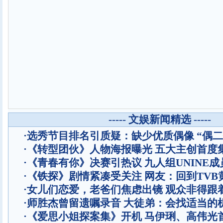
----- 文娱新闻精选 -----
·
选秀节目排名引质疑：缺少优质偶像 “偶二
·
《转型团伙》人物海报曝光 五大主创首度
·
《青春有你》决赛引热议 九人组UNINE成
·
《铁探》剧情紧凑受关注 网友：回到TVB
·
女儿们恋爱，老爸们焦虑出镜 观众非得跟
·
师胜杰曾留遗嘱录音 大徒弟：会找适当的
·
《爱思小姐探案集》开机 马伊琍、高伟光