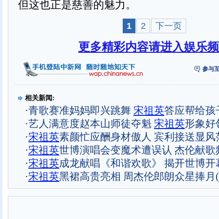
但这也正是慈善的魅力。
1
2
下一页
更多精彩内容请进入娱乐频
参与互
相关新闻:
·
青歌赛准妈妈即兴跳舞
宋
祖
英
答应帮给孩
·
艺人满意度赵本山师徒夺魁
宋
祖
英
形象好领
·
宋
祖
英
素颜忙应酬身材傲人 宾利接送显风范
·
宋
祖
英
世博演唱会变魔术遭误认 杰伦献歌
·
宋
祖
英
成龙献唱《和谐欢歌》 揭开世博开
·
宋
祖
英
黑裙高贵亮相 周杰伦郎朗众星捧月(