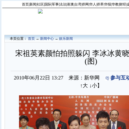
首页
|
新闻
|
社区
|
国际
|
军事
|
法治
|
港澳
|
台湾
|
侨网
|
华人
|
侨界
|
华报
|
华教
|
财经
|
本页位置：
首页
→
新闻中心
→
娱乐新闻
宋祖英素颜怕拍照躲闪 李冰冰黄
(图)
2010年06月22日 13:27 来源：新华网
参与互动
↑大
↓小
】