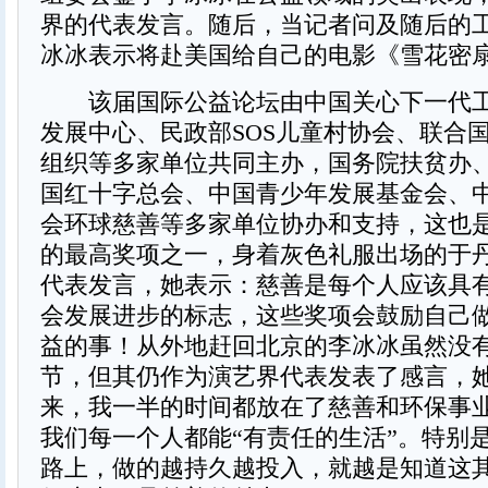
界的代表发言。随后，当记者问及随后的
冰冰表示将赴美国给自己的电影《雪花密
该届国际公益论坛由中国关心下一代工
发展中心、民政部SOS儿童村协会、联合
组织等多家单位共同主办，国务院扶贫办
国红十字总会、中国青少年发展基金会、
会环球慈善等多家单位协办和支持，这也
的最高奖项之一，身着灰色礼服出场的于
代表发言，她表示：慈善是每个人应该具
会发展进步的标志，这些奖项会鼓励自己
益的事！从外地赶回北京的李冰冰虽然没
节，但其仍作为演艺界代表发表了感言，
来，我一半的时间都放在了慈善和环保事
我们每一个人都能“有责任的生活”。特别
路上，做的越持久越投入，就越是知道这