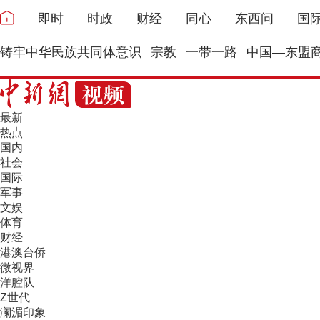
即时
时政
财经
同心
东西问
国
铸牢中华民族共同体意识
宗教
一带一路
中国—东盟
最新
热点
国内
社会
国际
军事
文娱
体育
财经
港澳台侨
微视界
洋腔队
Z世代
澜湄印象