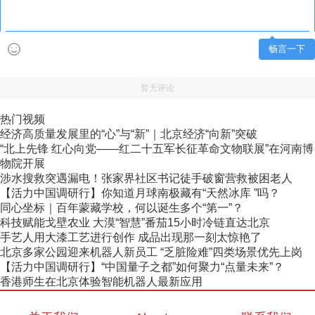
畅言一下
暂无评论
热门视频
经济高质量发展里的“心”与“新”｜北京经济“向新”突破
“北上先锋 红心向党——红二十五军长征革命文物联展”在河南博
物院开展
涉水搜救突遇漏电！张家界社区书记徒手破窗营救被困老人
【活力中国调研行】你知道月球南极藏有“天然冰库 ”吗？
同心坐标｜百年蒙藏学校，何以诞生多个“第一”？
科技赋能戈壁农业 大漠“智慧”番茄15小时冷链直达北京
手艺人用大漆工艺进行创作 成品出现那一刻太惊艳了
北京多家公园迎来机器人新员工 “乏脏险难”四类场景优先上岗
【活力中国调研行】“中国量子之都”如何聚力“点量未来”？
香港师生在北京体验智能机器人最新应用