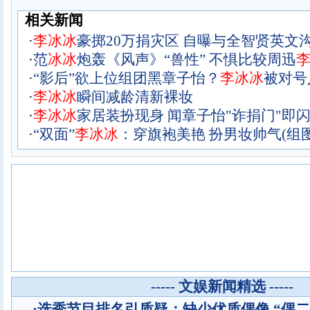
相关新闻
·
李
冰
冰
豪掷20万捐灾区 自曝与全智贤英文沟
·
范
冰
冰
炮轰《风声》“兽性” 不惧比较周迅
·
“影后”欲上位组团黑章子怡？
李
冰
冰
被对号
·
李
冰
冰
瞬间减龄清新裸妆
·
李
冰
冰
家居装扮现身 闻章子怡"诈捐门"即闪
·
“双面”
李
冰
冰
：穿旗袍美艳 扮男妆帅气(组图
----- 文娱新闻精选 -----
·
选秀节目排名引质疑：缺少优质偶像 “偶二