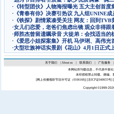
·
《转型团伙》人物海报曝光 五大主创首度
·
《青春有你》决赛引热议 九人组UNINE成
·
《铁探》剧情紧凑受关注 网友：回到TVB
·
女儿们恋爱，老爸们焦虑出镜 观众非得跟
·
师胜杰曾留遗嘱录音 大徒弟：会找适当的
·
《爱思小姐探案集》开机 马伊琍、高伟光
·
大型壮族神话实景剧《花山》4月1日正式
关于我们
|
About us
|
联系我们
|
广告服务
本网站所刊载信息，不代表中新社
未经授权禁止转载、摘编、
[
网上传播视听节目许可证（0106168)
] [
京ICP证040655号
]
Copyright ©1999-20