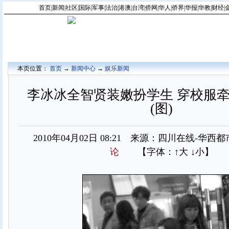
首页
|
新闻
|
社区
|
国际
|
军事
|
法治
|
港澳
|
台湾
|
侨网
|
华人
|
侨界
|
华报
|
华教
|
财经
|
本页位置：
首页
→
新闻中心
→
娱乐新闻
李冰冰全智贤装嫩扮学生 穿校服
(图)
2010年04月02日 08:21 来源：四川在线-华
论
【字体：
↑大
↓小
】