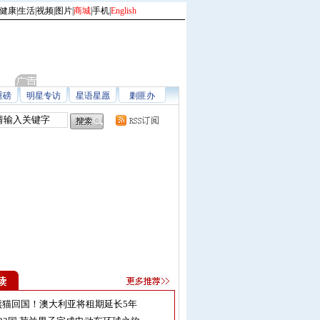
健康
|
生活
|
视频
|
图片
|
商城
|
手机
|
English
重磅
明星专访
星语星愿
剿匪办
熊猫回国！澳大利亚将租期延长5年