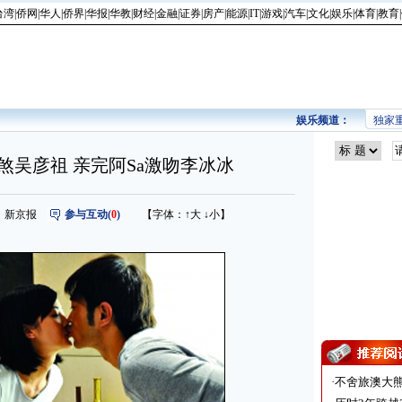
台湾
|
侨网
|
华人
|
侨界
|
华报
|
华教
|
财经
|
金融
|
证券
|
房产
|
能源
|
IT
|
游戏
|
汽车
|
文化
|
娱乐
|
体育
|
教育
|
娱乐频道：
独家
煞吴彦祖 亲完阿Sa激吻李冰冰
 来源：新京报
参与互动(
0
)
【字体：
↑大
↓小
】
·
不舍旅澳大