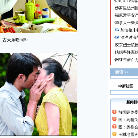
·
历时3年跨越
·
佛罗里达州国
·
福原爱平安产
·
加拿大一柴犬
·
加油枪未
·
漂洋过海
古天乐吻阿Sa
·
胶东烈士陵
·
结婚率降离婚
·
网红年薪百万
商讯 >>
中新社区
新闻排
前国际奥
图：高精
图：奥委
玉树地震灾