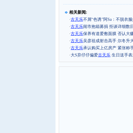
相关新闻:
·
古
天
乐
不屑“色诱”阿Sa：不脱衣
·
古
天
乐
闹市抱箱募捐 拒谈详细数目
·
古
天
乐
保养有道爱敷面膜 否认大
·
古
天
乐
吴彦祖成射击高手 尔冬升
·
古
天
乐
承认购买上亿房产 紧张称
·
大S弃仔仔偏爱
古
天
乐
生日送手表