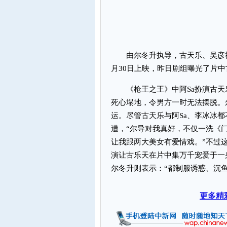
由尔冬升执导，古天乐、吴彦祖、
月30日上映，昨日剧组曝光了片中
《枪王之王》中阿Sa扮演古天
死心塌地，令男方一时无法摆脱。
运。尽管古天乐与阿Sa、李冰冰
遭，“尔导对我真好，不仅一洗《
让我跟两大美女有爱情戏。”不过
演让古乐天在片中集万千宠爱于一
尔冬升则表示：“都制服诱惑、沉鱼
更多精