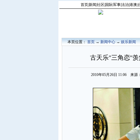
首页
|
新闻
|
社区
|
国际
|
军事
|
法治
|
港澳
|
本页位置：
首页
→
新闻中心
→
娱乐新闻
古天乐"三角恋"羡
2010年05月26日 11:06