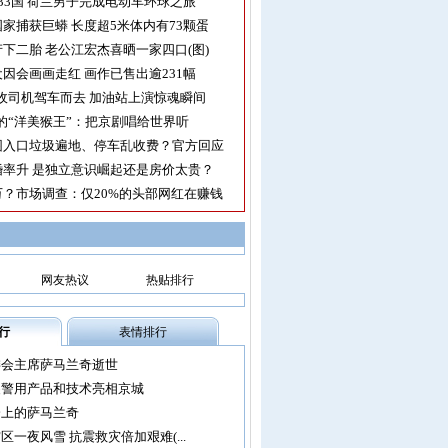
33国 荷兰男子完成电动车环球之旅
家捕获巨蟒 长度超5米体内有73颗蛋
下二胎 老公江宏杰喜晒一家四口(图)
因会画画走红 画作已售出逾231幅
收司机驾车而去 加油站上演惊魂瞬间
的“洋美猴王”：把京剧唱给世界听
园入口垃圾遍地、停车乱收费？官方回应
率升 是独立意识崛起还是房价太贵？
？市场调查：仅20%的头部网红在赚钱
网友热议
热贴排行
行
表情排行
委会主席萨马兰奇逝世
尖警用产品和技术亮相京城
会上的萨马兰奇
区一夜风雪 抗震救灾倍加艰难(...