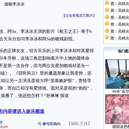
图：高精尖
激吻李冰冰
图：高精尖
【点击查看其它图片】
图：高精尖
图：高精尖
阿Sa、李冰冰主演的影片《枪王之王》将于6
图：高精尖
图：高精尖
古天乐分别与李冰冰和阿Sa的吻戏剧照。
乐的正牌女友，但古天乐的上司李冰冰却对其爱得
热门图
尔冬升称，这场三角恋影响着片中人物的最终命
都不是第一次合作，但与两位女星拍吻戏却是头一
门徒》、《窃听风云》里的邋遢形象让我变帅，还
这却让另一主演吴彦祖大呼“羡慕嫉妒恨”，责怪导
身，而自己却没有爱情戏。面对吴彦祖的“抱怨”，
99米“高
落雁了，他还想怎样？”孙琳琳 报道
彩内容请进入娱乐频道
【编辑:王祎】
参与互动(
0
)
德国波恩