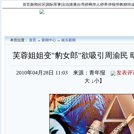
首页
|
新闻
|
社区
|
国际
|
军事
|
法治
|
港澳
|
台湾
|
侨网
|
华人
|
侨界
|
华报
|
华教
|
财经
|
本页位置：
首页
→
新闻中心
→
娱乐新闻
芙蓉姐姐变"豹女郎"欲吸引周渝民 
2010年04月28日 11:03 来源：青年报
发表评
大
↓小
】