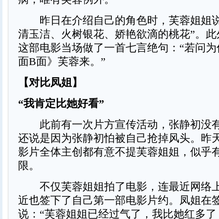
昨日在介绍自己的角色时，芙蓉姐姐说
清玉洁、火树银花、娇艳欲滴的桃花”。此
这部电影当场做了一首七言绝句：“若问为
面B面》芙蓉来。”
【对比凤姐】
“我肯定比她好看”
此前有一次片方宣传活动，张静初没有
还说是因为张静初怕被自己抢掉风头。昨
影片全体主创都有意不提芙蓉姐姐，似乎
限。
不仅芙蓉姐姐拍了电影，连最近网络上
近也签下了自己第一部电影片约。凤姐在
说：“芙蓉姐姐已经过气了，我比她红多了