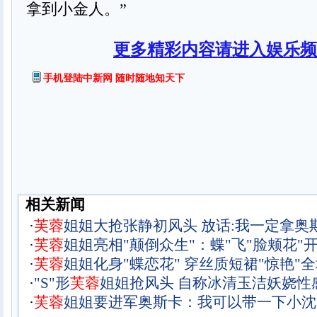
拿到小金人。”
更多精彩内容请进入娱乐频
手机登陆中新网 随时随地知天下
相关新闻
·
芙
蓉
姐姐大抢张静初风头 放话:我一定拿奥
·
芙
蓉
姐姐亮相"颠倒众生"：蝶"飞"脸颊花"开
·
芙
蓉
姐姐化身"蝶恋花" 穿丝质短裙"惊艳"全
·
"S"形
芙
蓉
姐姐抢风头 自称冰清玉洁妖娆性感
·
芙
蓉
姐姐要进军奥斯卡：我可以带一下小沈阳