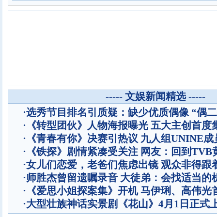
----- 文娱新闻精选 -----
·
选秀节目排名引质疑：缺少优质偶像 “偶二
·
《转型团伙》人物海报曝光 五大主创首度
·
《青春有你》决赛引热议 九人组UNINE成
·
《铁探》剧情紧凑受关注 网友：回到TVB
·
女儿们恋爱，老爸们焦虑出镜 观众非得跟
·
师胜杰曾留遗嘱录音 大徒弟：会找适当的
·
《爱思小姐探案集》开机 马伊琍、高伟光
·
大型壮族神话实景剧《花山》4月1日正式