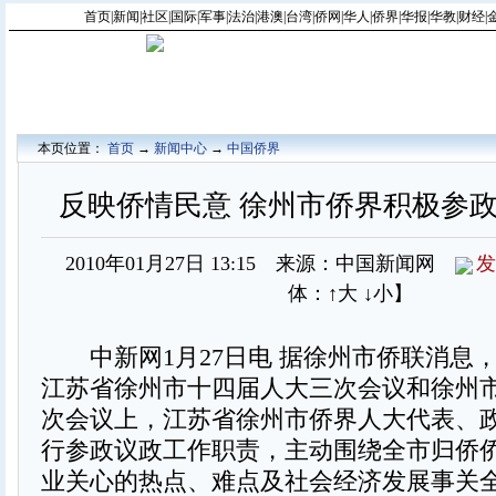
首页
|
新闻
|
社区
|
国际
|
军事
|
法治
|
港澳
|
台湾
|
侨网
|
华人
|
侨界
|
华报
|
华教
|
财经
|
本页位置：
首页
→
新闻中心
→
中国侨界
反映侨情民意 徐州市侨界积极参
2010年01月27日 13:15 来源：中国新闻网
发
体：
↑大
↓小
】
中新网1月27日电 据徐州市侨联消息
江苏省徐州市十四届人大三次会议和徐州
次会议上，江苏省徐州市侨界人大代表、
行参政议政工作职责，主动围绕全市归侨
业关心的热点、难点及社会经济发展事关