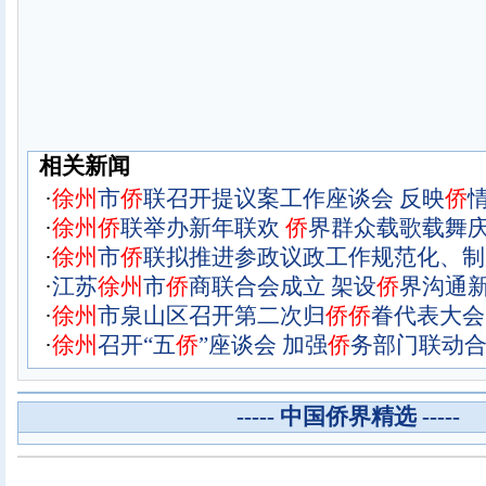
相关新闻
·
徐
州
市
侨
联召开提议案工作座谈会 反映
侨
·
徐
州
侨
联举办新年联欢
侨
界群众载歌载舞
·
徐
州
市
侨
联拟推进参政议政工作规范化、制
·
江苏
徐
州
市
侨
商联合会成立 架设
侨
界沟通
·
徐
州
市泉山区召开第二次归
侨
侨
眷代表大会
·
徐
州
召开“五
侨
”座谈会 加强
侨
务部门联动
----- 中国侨界精选 -----