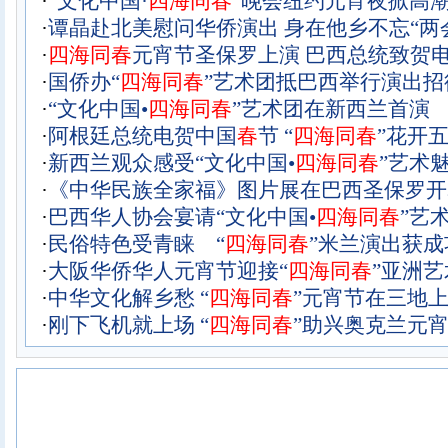
·
“文化中国·
四
海
同
春
”晚会纽约元宵夜掀高
·
谭晶赴北美慰问华侨演出 身在他乡不忘“两
·
四
海
同
春
元宵节圣保罗上演 巴西总统致贺电
·
国侨办“
四
海
同
春
”艺术团抵巴西举行演出招
·
“文化中国•
四
海
同
春
”艺术团在新西兰首演
·
阿根廷总统电贺中国
春
节 “
四
海
同
春
”花开
·
新西兰观众感受“文化中国•
四
海
同
春
”艺术
·
《中华民族全家福》图片展在巴西圣保罗开
·
巴西华人协会宴请“文化中国•
四
海
同
春
”艺
·
民俗特色受青睐 “
四
海
同
春
”米兰演出获成
·
大阪华侨华人元宵节迎接“
四
海
同
春
”亚洲艺
·
中华文化解乡愁 “
四
海
同
春
”元宵节在三地
·
刚下飞机就上场 “
四
海
同
春
”助兴奥克兰元