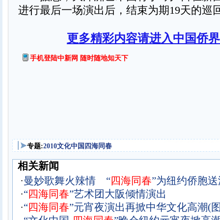
进行最后一场演出后，结束为期19天的巡
更多精彩内容请进入中国侨界
手机登陆中新网 随时随地知天下
专题:
2010文化中国四海同春
相关新闻
·
曼妙歌舞火辣情 “
四
海
同
春
”为纽约侨胞送
·
“
四
海
同
春
”艺术团大阪倾情演出
·
“
四
海
同
春
”元宵夜演出再掀中华文化高潮(图