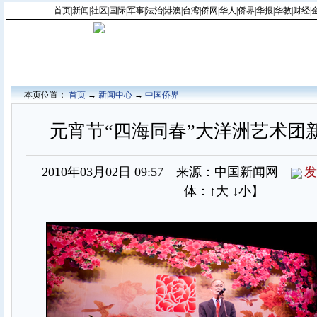
首页
|
新闻
|
社区
|
国际
|
军事
|
法治
|
港澳
|
台湾
|
侨网
|
华人
|
侨界
|
华报
|
华教
|
财经
|
本页位置：
首页
→
新闻中心
→
中国侨界
元宵节“四海同春”大洋洲艺术团
2010年03月02日 09:57 来源：中国新闻网
发
体：
↑大
↓小
】