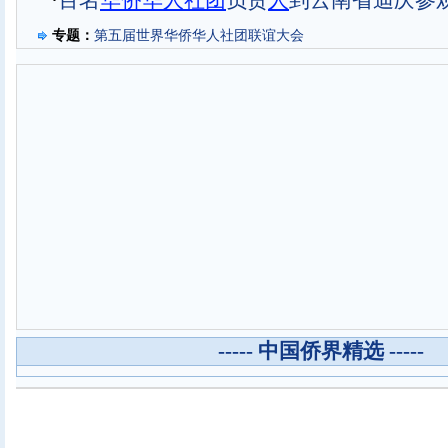
·
百名
华
侨
华
人
社
团
负责
人
到云南省迪庆参
专题：
第五届世界华侨华人社团联谊大会
----- 中国侨界精选 -----