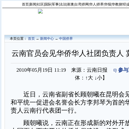
首页
|
新闻
|
社区
|
国际
|
军事
|
法治
|
港澳
|
台湾
|
侨网
|
华人
|
侨界
|
华报
|
华教
|
财经
|
本页位置：
首页
→
新闻中心
→
中国侨界
云南官员会见华侨华人社团负责人 
2010年05月19日 11:19 来源：云南日报
参与
体：
↑大
↓小
】
近日，云南省副省长顾朝曦在昆明会见
和平统一促进会名誉会长方李邦琴为首的
责人云南行代表团一行。
顾朝曦说，云南正在形成新的对外开放