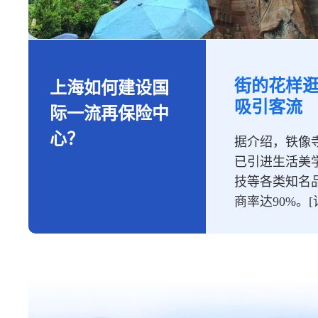
街的花样
上海如何建设国
吸引客流
际一流再保险中
心？
据介绍，铁像寺
已引进生活美
技等各类知名品
商率达90%。
[