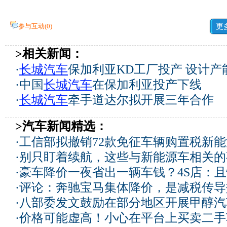
参与互动(
0
)
更
>相关新闻：
·
长城汽车
保加利亚KD工厂投产 设计产
·
中国
长城汽车
在保加利亚投产下线
·
长城汽车
牵手道达尔拟开展三年合作
>汽车新闻精选：
·
工信部拟撤销72款免征车辆购置税新
·
别只盯着续航，这些与新能源车相关的
·
豪车降价一夜省出一辆车钱？4S店：
·
评论：奔驰宝马集体降价，是减税传导
·
八部委发文鼓励在部分地区开展甲醇汽
·
价格可能虚高！小心在平台上买卖二手