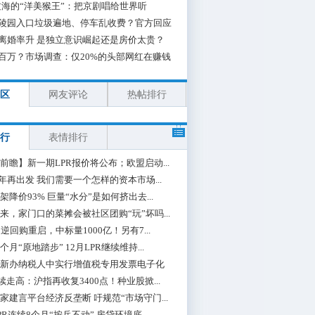
海的“洋美猴王”：把京剧唱给世界听
陵园入口垃圾遍地、停车乱收费？官方回应
离婚率升 是独立意识崛起还是房价太贵？
百万？市场调查：仅20%的头部网红在赚钱
区
网友评论
热帖排行
行
表情排行
前瞻】新一期LPR报价将公布；欧盟启动...
0年再出发 我们需要一个怎样的资本市场...
架降价93% 巨量“水分”是如何挤出去...
来，家门口的菜摊会被社区团购“玩”坏吗...
期逆回购重启，中标量1000亿！另有7...
个月“原地踏步” 12月LPR继续维持...
新办纳税人中实行增值税专用发票电子化
续走高：沪指再收复3400点！种业股掀...
家建言平台经济反垄断 吁规范“市场守门...
PR连续8个月“按兵不动” 房贷环境底...