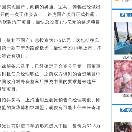
国实现国产，此前的奥迪、宝马、奔驰已经做出
召开的一次工作会议上，路虎国产项目正式外露，
热门图
元的观致汽车项目，加快总投资175亿元的路虎项目
捷豹不国产）总投资为175亿元，这包括整车
第一款车型为路虎极光，最快于2014年上市，不
批准合资项目。
99米
谅解备忘录里，已经确定了合资公司第一届董事
方则担任总经理职位。之前双方谈判的合资项目中
中国政府对外资整车厂投资中国的要求越来越严
投资项目。
德国
招兵买马，上汽通用五菱原销售总经理胡俊、刚
总监的黄华琼相继加盟，胡俊有可能出任未来奇瑞
热点视
目前以进口车的形式进入中国，售价为62.8万