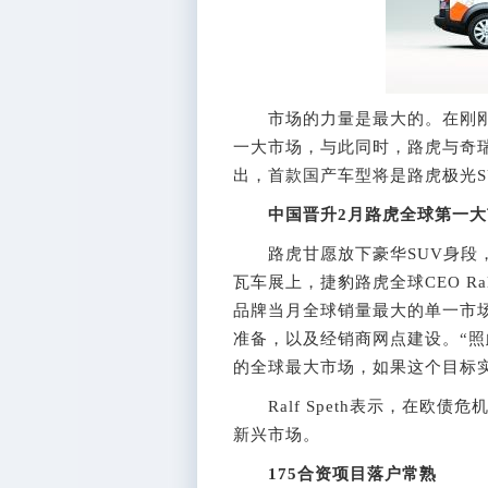
市场的力量是最大的。在刚刚
一大市场，与此同时，路虎与奇
出，首款国产车型将是路虎极光S
中国晋升2月路虎全球第一大
路虎甘愿放下豪华SUV身段，
瓦车展上，捷豹路虎全球CEO Ra
品牌当月全球销量最大的单一市
准备，以及经销商网点建设。“
的全球最大市场，如果这个目标
Ralf Speth表示，在欧
新兴市场。
175合资项目落户常熟