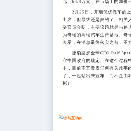
元、63.8万元，在市场上的加价
2月25日，开瑞优优微车的上
出席，但最终还是爽约了。相关
委官员会晤，主要议题就是与路
为奇瑞的高端汽车生产基地。奇
表示，在消息最终落实之前，不
捷豹路虎全球CEO Ralf S
守中国政府的规定。在这个过程
中，目前不宜发表任何有关此事
了，一起站出来宣布，而不是由我
彬）
参与互动(
0
)