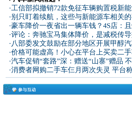
·
工信部拟撤销72款免征车辆购置税新
·
别只盯着续航，这些与新能源车相关的
·
豪车降价一夜省出一辆车钱？4S店：
·
评论：奔驰宝马集体降价，是减税传导
·
八部委发文鼓励在部分地区开展甲醇汽
·
价格可能虚高！小心在平台上买卖二手
·
汽车促销“套路”深：赠送“山寨”赠品 不
·
消费者网购二手车仨月两次失灵 平台