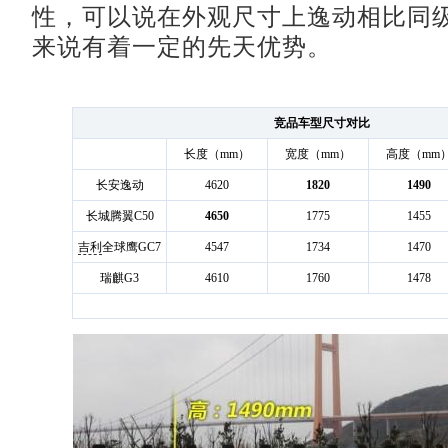
性，可以说在外观尺寸上逸动相比同
来说有着一定的先天优势。
竞品车型尺寸对比
长度（mm）
宽度（mm）
高度（mm
长安逸动
4620
1820
1490
长城腾翼C50
4650
1775
1455
吉利
全球鹰GC7
4547
1734
1470
瑞麒G3
4610
1760
1478