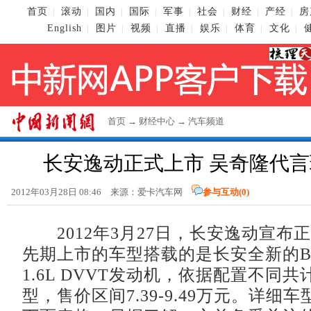
首页
滚动
国内
国际
军事
社会
财经
产经
房
|
|
|
|
|
|
|
|
English
图片
视频
直播
娱乐
体育
文化
|
|
|
|
|
|
|
首页
→
财经中心
→
汽车频道
长安逸动正式上市 吴奇隆代
2012年03月28日 08:46 来源：爱卡汽车网
参与互动(
0
)
2012年3月27日，长安逸动宣布
先期上市的车型搭载的是长安全新的BL
1.6L DVVT发动机，依据配置不同共
型，售价区间7.39-9.49万元。详细