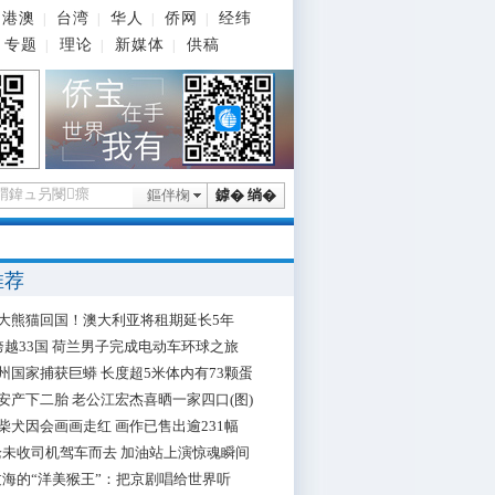
港澳
台湾
华人
侨网
经纬
|
|
|
|
专题
理论
新媒体
供稿
|
|
|
鏂伴椈
鎼� 绱�
推荐
大熊猫回国！澳大利亚将租期延长5年
跨越33国 荷兰男子完成电动车环球之旅
州国家捕获巨蟒 长度超5米体内有73颗蛋
安产下二胎 老公江宏杰喜晒一家四口(图)
柴犬因会画画走红 画作已售出逾231幅
枪未收司机驾车而去 加油站上演惊魂瞬间
海的“洋美猴王”：把京剧唱给世界听