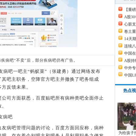
【重磅
A股3
心脏支
卷土重
14天
连续八
中国在
病吧“不卖”后，部分疾病吧仍有广告。
A股持
中外专
病吧一吧主“蚂蚁菜”（张建勇）通过网络发布
中国L
了其吧主职务，空降官方吧主并撤换了吧务组成
多方反馈未果。
热点视
公司方面获悉，百度贴吧所有病种类吧全面停止
放。
友病吧
友病吧管理问题的讨论，百度方面回应称，病种
为给孩子拍
目吧，存在着个别吧主和吧务人员利用职务之便发