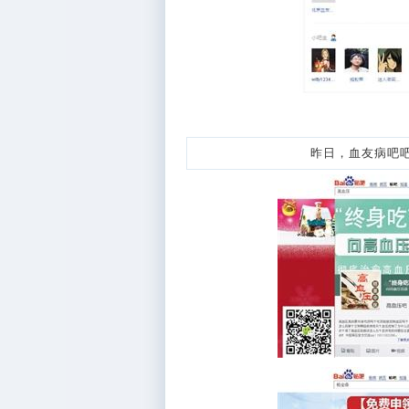
昨日，血友病吧吧务