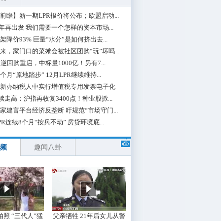
前瞻】新一期LPR报价将公布；欧盟启动...
0年再出发 我们需要一个怎样的资本市场...
架降价93% 巨量“水分”是如何挤出去...
来，家门口的菜摊会被社区团购“玩”坏吗...
期逆回购重启，中标量1000亿！另有7...
个月“原地踏步” 12月LPR继续维持...
新办纳税人中实行增值税专用发票电子化
续走高：沪指再收复3400点！种业股掀...
家建言平台经济反垄断 吁规范“市场守门...
PR连续8个月“按兵不动” 房贷环境底...
频
趣闻八卦
照 “三代人”猛
父亲牺牲 21年后女儿从警