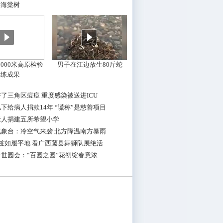
摇海棠树
000米高原检验
男子在江边放生80斤蛇
训练成果
了三角区痘痘 重度感染被送进ICU
下给病人捐款14年 “谎称”是慈善项目
老人捐建五所希望小学
气象台：冷空气来袭 北方降温南方暴雨
桩如履平地 看广西藤县舞狮队展绝活
世园会：“百园之园”花初绽春意浓