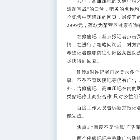
其中，高血压吧的头像中植入了
难题宣战”的口号，吧务的名称
个兜售中药降压的网页，最便宜的
2999元，落款为某营养健康咨
在癫痫吧，新京报记者点击页面
情，在进行了粗略问询后，对方
希望记者能够前往朝阳区某医院
尽快得到回复。
昨晚9时许记者再次登录多个疑
森、不孕不育医院吧等仍有广告
外，含癫痫吧、高血压吧在内的
类贴吧停止商业合作 只对公益组
百度工作人员告诉新京报记者
能完成。
焦点1 “百度不卖”能防广告
两个疾病吧吧主称删广告防骗