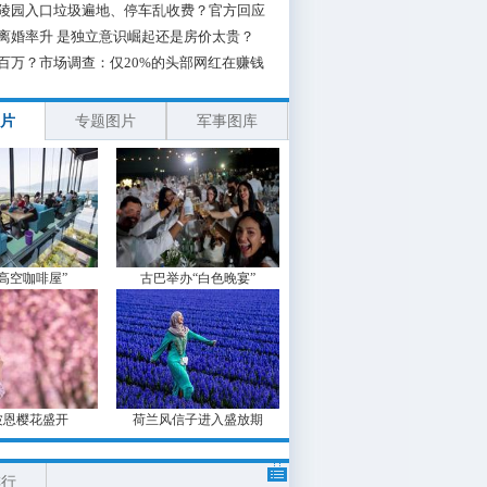
陵园入口垃圾遍地、停车乱收费？官方回应
离婚率升 是独立意识崛起还是房价太贵？
百万？市场调查：仅20%的头部网红在赚钱
片
专题图片
军事图库
“高空咖啡屋”
古巴举办“白色晚宴”
波恩樱花盛开
荷兰风信子进入盛放期
排行