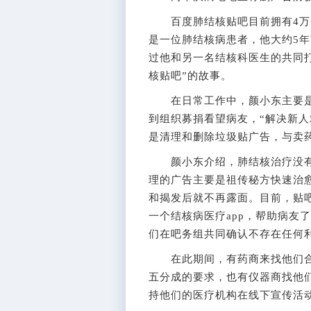
百度肺结核贴吧目前拥有4万会
是一位肺结核病患者，他大约5年
过他和另一名结核科医生的共同打
核贴吧”的故事。
在日常工作中，颜小东主要是
到组织募捐看望病友，“解决新
是清理和删除垃圾贴广告，与卖
颜小东介绍，肺结核治疗没有问
理的广告主要是祖传秘方快速治
和揭发后就不再露面。目前，贴
一个结核病医疗app，帮助病友
们在吧务组共同确认不存在任何
在此期间，有药商来找他们合
五分成的要求，也有仪器商找他
持他们的医疗机构在线下宣传活