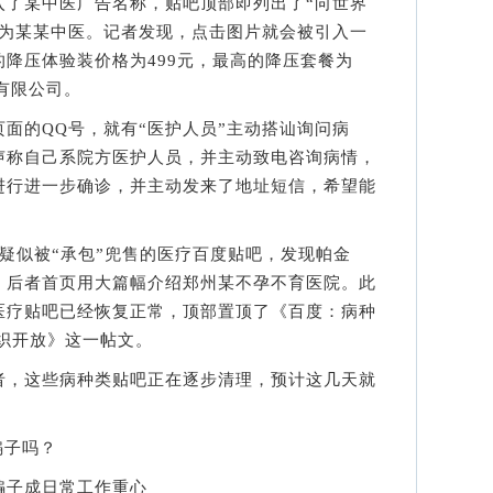
某中医广告名称，贴吧顶部即列出了“向世界
均为某某中医。记者发现，点击图片就会被引入一
降压体验装价格为499元，最高的降压套餐为
询有限公司。
的QQ号，就有“医护人员”主动搭讪询问病
声称自己系院方医护人员，并主动致电咨询病情，
进行进一步确诊，并主动发来了地址短信，希望能
似被“承包”兜售的医疗百度贴吧，发现帕金
，后者首页用大篇幅介绍郑州某不孕不育医院。此
医疗贴吧已经恢复正常，顶部置顶了《百度：病种
织开放》这一帖文。
，这些病种类贴吧正在逐步清理，预计这几天就
骗子吗？
子成日常工作重心