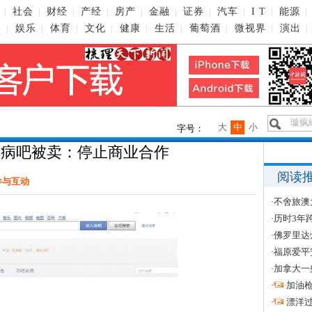
社会
财经
产经
房产
金融
证券
汽车
I T
能源
|
|
|
|
|
|
|
|
|
|
播
娱乐
体育
文化
健康
生活
葡萄酒
微视界
演出
|
|
|
|
|
|
|
|
|
大
中
小
字号：
友病吧被卖：停止商业合作
阅读
参与互动
·
不舍旅澳
·
历时3年
·
佛罗里达
·
福原爱平
·
加拿大一
·
加油
·
漂洋过