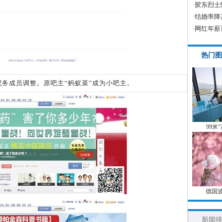
·
胶东烈士
·
结婚率降
·
网红年薪
热门图
成员调整。原吧主“蚂蚁菜”成为小吧主。
99米
德国
新闻