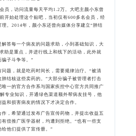
员，访问流量每天平均1.2万。大吧主颜小东曾
前开始处理这个贴吧，当初仅有600多名会员，经
理。2014年，颜小东还曾向媒体分享建立“肺结
解答每一个病友的问题求助，小到基础知识，大
人求助是重点，并进行线上和线下的活动，此外就
药骗子斗争等。”
题，就是吃药时间长，需要规律治疗。“被清
愈肺结核这些卖药的。”大部分骗子被管理者打击
吧唯一的官方合作系与国家疾控中心官方共同推广
了解专业知识，开通绿色渠道额外帮病友挂号，他
利益和损害病友的情况下才决定合作。
作，希望通过发布广告宣传药物，并提出收益五
们有偿推广医学器材，均遭到拒绝。“也有一些支
动给他们提供了宣传册。”