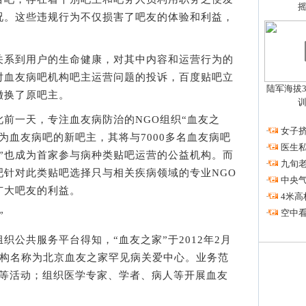
况。这些违规行为不仅损害了吧友的体验和利益，
系到用户的生命健康，对其中内容和运营行为的
对血友病吧机构吧主运营问题的投诉，百度贴吧立
陆军海拔3
撤换了原吧主。
一天，专注血友病防治的NGO组织“血友之
·
女子挤
为血友病吧的新吧主，其将与7000多名血友病吧
·
医生私
”也成为首家参与病种类贴吧运营的公益机构。而
·
九旬
吧针对此类贴吧选择只与相关疾病领域的专业NGO
·
中央
广大吧友的利益。
·
4米高
·
空中看
”
共服务平台得知，“血友之家”于2012年2月
机构名称为北京血友之家罕见病关爱中心。业务范
育等活动；组织医学专家、学者、病人等开展血友