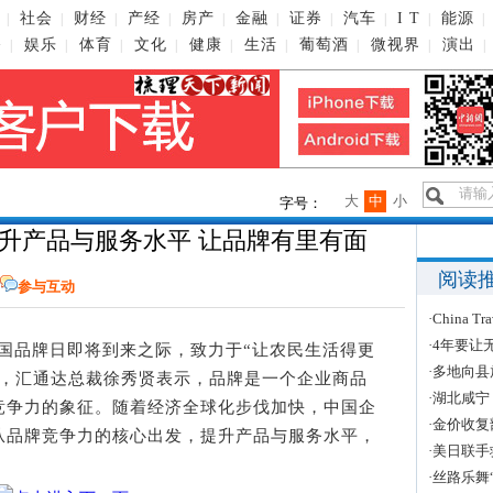
社会
财经
产经
房产
金融
证券
汽车
I T
能源
|
|
|
|
|
|
|
|
|
|
播
娱乐
体育
文化
健康
生活
葡萄酒
微视界
演出
|
|
|
|
|
|
|
|
|
大
中
小
字号：
升产品与服务水平 让品牌有里有面
阅读
参与互动
·
China
·
4年要让
中国品牌日即将到来之际，致力于“让农民生活得更
·
多地向县
台，汇通达总裁徐秀贤表示，品牌是一个企业商品
·
湖北咸宁
竞争力的象征。随着经济全球化步伐加快，中国企
·
金价收复
从品牌竞争力的核心出发，提升产品与服务水平，
·
美日联手
·
丝路乐舞