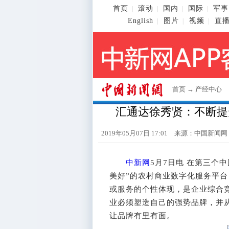
首页
滚动
国内
国际
军事
|
|
|
|
English
图片
视频
直
|
|
|
首页
→
产经中心
汇通达徐秀贤：不断提
2019年05月07日 17:01 来源：
中国新闻网
中新网
5月7日电 在第三个
美好”的农村商业数字化服务平
或服务的个性体现，是企业综合
业必须塑造自己的强势品牌，并
让品牌有里有面。