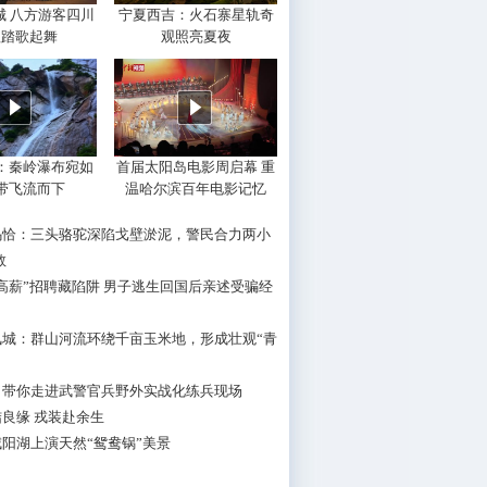
城 八方游客四川
宁夏西吉：火石寨星轨奇
理踏歌起舞
观照亮夏夜
：秦岭瀑布宛如
首届太阳岛电影周启幕 重
带飞流而下
温哈尔滨百年电影记忆
乌恰：三头骆驼深陷戈壁淤泥，警民合力两小
救
高薪”招聘藏陷阱 男子逃生回国后亲述受骗经
凤城：群山河流环绕千亩玉米地，形成壮观“青
！带你走进武警官兵野外实战化练兵现场
良缘 戎装赴余生
阳湖上演天然“鸳鸯锅”美景