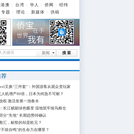
港澳
台湾
华人
侨网
经纬
|
|
|
|
专题
理论
新媒体
供稿
|
|
|
新闻
搜 索
推荐
 Travel又换“三件套”：外国游客从观众变玩家
无人机增产80倍，日本为何急不可耐？
放权 激活发展一池春水
：长江赋能绿色蝶变 湿地筑牢候鸟粮仓
部分“失地” 长期趋势待确认
救汇，献祭的却是欧元？
“不鼓自鸣”的生命力在哪里？