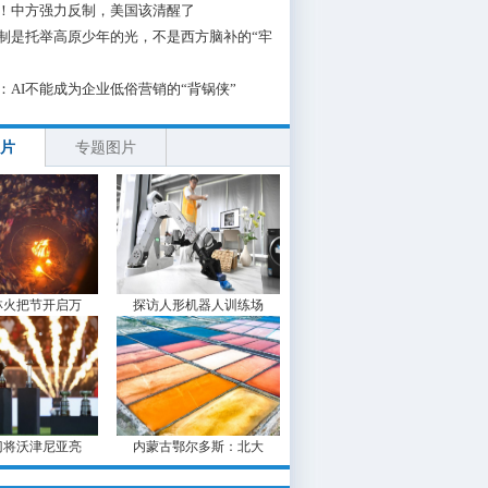
！中方强力反制，美国该清醒了
制是托举高原少年的光，不是西方脑补的“牢
：AI不能成为企业低俗营销的“背锅侠”
片
专题图片
林火把节开启万
探访人形机器人训练场
门将沃津尼亚亮
内蒙古鄂尔多斯：北大