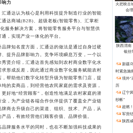
影响力
火把映古
会
，汇通达认为核心是利用科技提升制造行业的智能
达商城(B2B)、超级老板(智能零售)、汇掌柜
数字化服务解决方案，将智能零售服务平台与智慧供
打通，实现产业一体化的平台。
陕西渭南
品牌知名度方面，汇通达的做法是通过自身过硬
银丝
碑、提升品牌影响力。竞争环境瞬息万变，一个以
徐秀贤介绍，汇通达首先感知到农村商业数字化水
·
新疆
需求形成反差，因此通过商业数字化服务赋能农村
时紧急施
店，帮助他们数字化转型升级为智能零售门店，提
·
境外“
单纯的卖商品，到经营他农民家庭的需求及资源，
历
·
辽宁
更好地“经营顾客”，创造性地满足农村家庭的潜
纱帐”
行业，为产业链各端合作伙伴提供了覆盖全产业链
·
超燃
品牌商去升级自己的渠道、组织、技术、产品，从
·
军营结
的产品，有效经营他们顾客价值、品牌价值。
·
陕西咸
品牌服务水平的同时，也在不断加强科技成果的