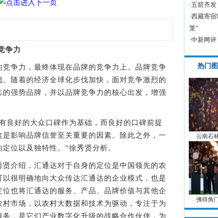
·
五箭齐发
·
西藏寄宿
笼”
·
中新网评
竞争力
热门图
的竞争力，最终体现在品牌的竞争力上。品牌竞争
础。随着的经济全球化步伐加快，面对竞争激烈的
己的强势品牌，并以品牌竞争力的核心出发，增强
良好的大众口碑作为基础，而良好的口碑前提
这是影响品牌信誉至关重要的因素。除此之外，一
云南石
的定位以及独特性。”徐秀贤分析。
贤介绍，汇通达对于自身的定位是中国领先的农
可以很明确地向大众传达汇通达的企业模式，也是
定位也将汇通达的服务、产品、品牌价值与其他企
佛得角
农村市场，以农村大数据和技术为驱动，专注于为
服务，是它们产业数字化升级的战略合作伙伴，为