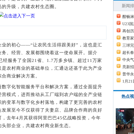
新闻
品的升级，共建农村生态圈。
酣畅淋
U23
再创历
教育家
的初心——“让农民生活得跟美好”，这也是汇
三球完
业务、经营、发展都围绕着这一使命展开。据介
超长春
中央气
已经服务了全国21省、1.7万多乡镇、超过11万家
亮新招
仅是农村商业的基础单位，汇通达还基于此为产业
普华永
综合商业解决方案。
1月21
数字化智能服务平台和解决方案，通过全面提升
经营模式，进而推动从工厂端到农户端的全产业链
热点视
织的变革与数字化乡村落地，构建了更完善的农村
达发展至今不仅获得了夫妻店、品牌合作商的良好
，去年4月其获得阿里巴巴45亿战略投资，今年
的头部企业，共建农村商业新生态。