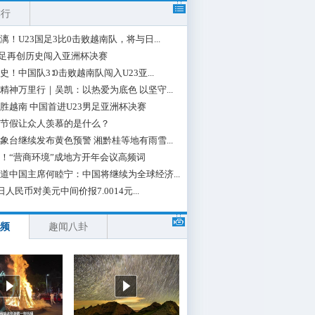
排行
漓！U23国足3比0击败越南队，将与日...
国足再创历史闯入亚洲杯决赛
史！中国队3∶0击败越南队闯入U23亚...
精神万里行｜吴凯：以热爱为底色 以坚守...
胜越南 中国首进U23男足亚洲杯决赛
节假让众人羡慕的是什么？
象台继续发布黄色预警 湘黔桂等地有雨雪...
！“营商环境”成地方开年会议高频词
道中国主席何睦宁：中国将继续为全球经济...
日人民币对美元中间价报7.0014元...
频
趣闻八卦