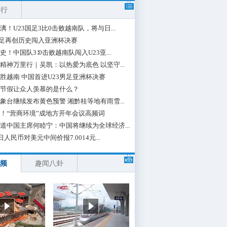
排行
漓！U23国足3比0击败越南队，将与日...
国足再创历史闯入亚洲杯决赛
史！中国队3∶0击败越南队闯入U23亚...
精神万里行｜吴凯：以热爱为底色 以坚守...
胜越南 中国首进U23男足亚洲杯决赛
节假让众人羡慕的是什么？
象台继续发布黄色预警 湘黔桂等地有雨雪...
！“营商环境”成地方开年会议高频词
道中国主席何睦宁：中国将继续为全球经济...
日人民币对美元中间价报7.0014元...
频
趣闻八卦