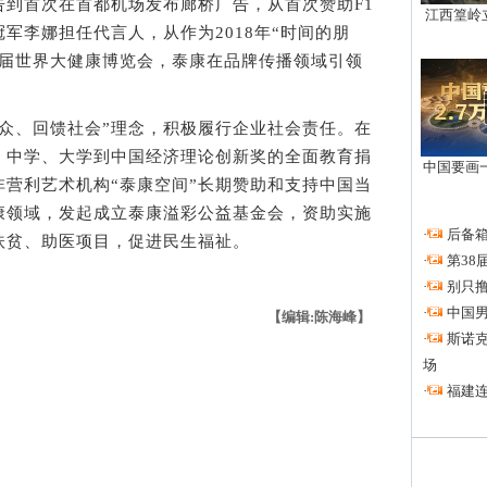
首次在首都机场发布廊桥广告，从首次赞助F1
江西篁岭
军李娜担任代言人，从作为2018年“时间的朋
首届世界大健康博览会，泰康在品牌传播领域引领
、回馈社会”理念，积极履行企业社会责任。在
、中学、大学到中国经济理论创新奖的全面教育捐
中国要画一
营利艺术机构“泰康空间”长期赞助和支持中国当
康领域，发起成立泰康溢彩公益基金会，资助实施
·
后备箱
扶贫、助医项目，促进民生福祉。
·
第3
·
别只撸
·
中国
【编辑:陈海峰】
·
斯诺
场
·
福建连