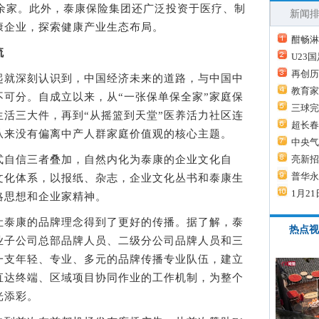
0余家。此外，泰康保险集团还广泛投资于医疗、制
新闻
康企业，探索健康产业生态布局。
酣畅淋
流
U23
再创历
就深刻认识到，中国经济未来的道路，与中国中
教育家
可分。自成立以来，从“一张保单保全家”家庭保
三球完
生活三大件，再到“从摇篮到天堂”医养活力社区连
超长春
从来没有偏离中产人群家庭价值观的核心主题。
中央气
自信三者叠加，自然内化为泰康的企业文化自
亮新招
普华永
文化体系，以报纸、杂志，企业文化丛书和泰康生
1月21
略思想和企业家精神。
泰康的品牌理念得到了更好的传播。据了解，泰
热点视
业子公司总部品牌人员、二级分公司品牌人员和三
一支年轻、专业、多元的品牌传播专业队伍，建立
直达终端、区域项目协同作业的工作机制，为整个
光添彩。