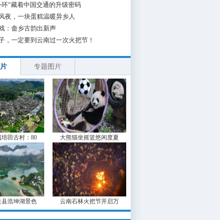
外环”藏着中国交通的升级密码
风夜，一块蛋糕温暖异乡人
戏：畲乡古韵出新声
子，一定要到云南过一次火把节！
片
专题图片
培田古村：80
大熊猫坐摇篮悠闲度夏
云县浩坤湖景色
云南石林火把节开启万