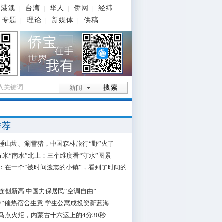
港澳
台湾
华人
侨网
经纬
|
|
|
|
专题
理论
新媒体
供稿
|
|
|
新闻
搜 索
推荐
睡山坳、涮雪猪，中国森林旅行“野”火了
立方米“南水”北上：三个维度看“守水”图景
：在一个“被时间遗忘的小镇”，看到了时间的
连创新高 中国力保居民“空调自由”
港”催热宿舍生意 学生公寓成投资新蓝海
马点火炬，内蒙古十六运上的4分30秒