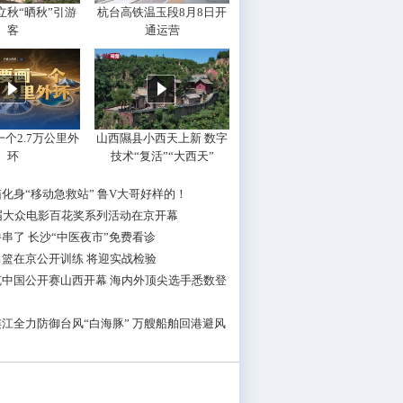
立秋“晒秋”引游
杭台高铁温玉段8月8日开
客
通运营
个2.7万公里外
山西隰县小西天上新 数字
环
技术“复活”“大西天”
化身“移动急救站” 鲁V大哥好样的！
8届大众电影百花奖系列活动在京开幕
串了 长沙“中医夜市”免费看诊
男篮在京公开训练 将迎实战检验
克中国公开赛山西开幕 海内外顶尖选手悉数登
江全力防御台风“白海豚” 万艘船舶回港避风