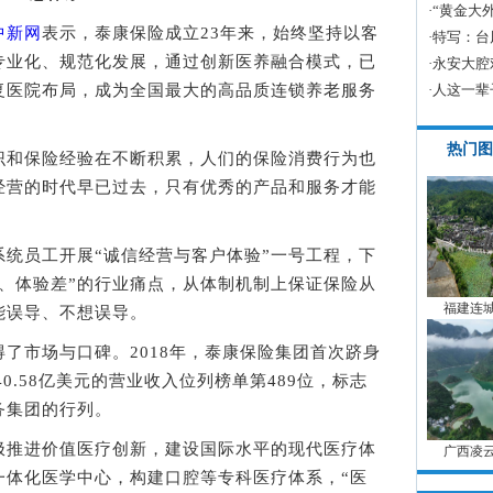
·
“黄金大
中新网
表示，泰康保险成立23年来，始终坚持以客
·
特写：台
专业化、规范化发展，通过创新医养融合模式，已
·
永安大腔
复医院布局，成为全国最大的高品质连锁养老服务
·
人这一辈
热门图
和保险经验在不断积累，人们的保险消费行为也
经营的时代早已过去，只有优秀的产品和服务才能
员工开展“诚信经营与客户体验”一号工程，下
、体验差”的行业痛点，从体制机制上保证保险从
福建连城
能误导、不想误导。
市场与口碑。2018年，泰康保险集团首次跻身
40.58亿美元的营业收入位列榜单第489位，标志
务集团的行列。
推进价值医疗创新，建设国际水平的现代医疗体
广西凌
一体化医学中心，构建口腔等专科医疗体系，“医