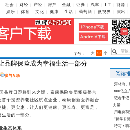
社会
财经
产经
房产
金融
证券
汽车
I T
能源
|
|
|
|
|
|
|
|
|
|
播
娱乐
体育
文化
健康
生活
葡萄酒
微视界
演出
|
|
|
|
|
|
|
|
|
大
中
小
字号：
 让品牌保险成为幸福生活一部分
阅读
参与互动
·
穿林海、
·
800亿
中国品牌日即将到来之际，泰康保险集团积极整合
·
记者手记
业首个投资养老社区试点企业，泰康创新医养融合
力量
便捷、更实惠，让人们更健康、更长寿、更富足，
·
用电负荷
福生活的一部分。
·
“留学香
·
特写：骑
业生态体系