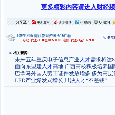
更多精彩内容请进入财经频
分享至：
中新空间
新浪微博
QQ微博
QQ空间
参与
相关新闻:
·
未来五年重庆电子信息产业
人才
需求将达8
·
面向东盟建
人才
高地 广西高校积极培养国
·
巴拿马外国人劳工证件发放增多 多为高层
·
LED产业爆发式增长 只缺
人才
“不差钱”