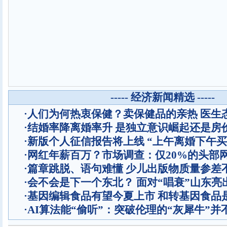
----- 经济新闻精选 -----
·
人们为何热衷保健？卖保健品的亲热 医生
·
结婚率降离婚率升 是独立意识崛起还是房
·
新版个人征信报告将上线 “上午离婚下午买
·
网红年薪百万？市场调查：仅20%的头部
·
篇章跳脱、语句难懂 少儿出版物质量参差
·
会不会是下一个东北？ 面对“唱衰”山东亮
·
基因编辑食品有望今夏上市 和转基因食品
·
AI算法能“偷听”：突破伦理的“灰犀牛”并