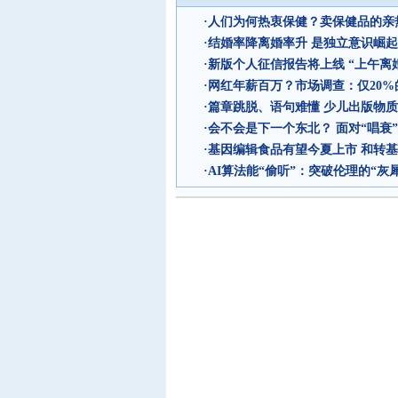
·
人们为何热衷保健？卖保健品的亲
·
结婚率降离婚率升 是独立意识崛
·
新版个人征信报告将上线 “上午离
·
网红年薪百万？市场调查：仅20
·
篇章跳脱、语句难懂 少儿出版物
·
会不会是下一个东北？ 面对“唱衰
·
基因编辑食品有望今夏上市 和转
·
AI算法能“偷听”：突破伦理的“灰