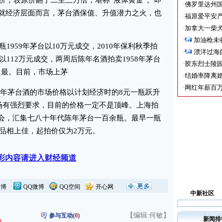
价，较原价翻了二至三万倍，堪称“液体黄金”。即
·
佛罗里达州国
就经济层面而言，茅台酒保值、升值潜力之火，也
·
福原爱平安产
·
加拿大一柴犬
·
加油枪未
959年茅台以10万元成交，2010年保利秋季拍
·
漂洋过海
以112万元成交，两周后陈年名酒拍卖1958年茅台
·
胶东烈士陵
格之最。目前，市场上茅
·
结婚率降离婚
·
网红年薪百万
8年茅台酒的市场价格以计划经济时的8元一瓶跃升
市场有强烈要求，目前的价格一定不是顶峰。上海拍
卖会，汇集七八十年代陈年茅台一百余瓶。最早一瓶
，品相上佳，起拍价仅为2万元。
彩内容请进入财经频道
微博
QQ微博
QQ空间
开心网
中新社区
【编辑:何敏】
参与互动(
0
)
新闻排