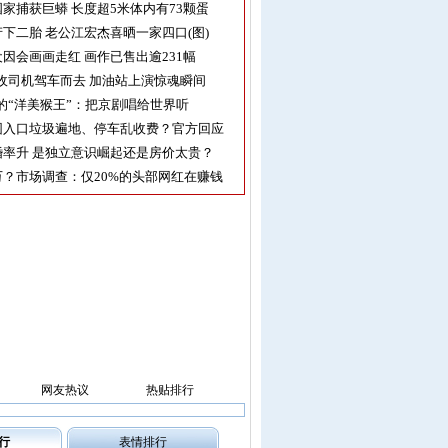
家捕获巨蟒 长度超5米体内有73颗蛋
下二胎 老公江宏杰喜晒一家四口(图)
因会画画走红 画作已售出逾231幅
收司机驾车而去 加油站上演惊魂瞬间
的“洋美猴王”：把京剧唱给世界听
园入口垃圾遍地、停车乱收费？官方回应
率升 是独立意识崛起还是房价太贵？
？市场调查：仅20%的头部网红在赚钱
网友热议
热贴排行
行
表情排行