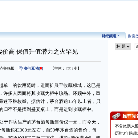
财经频道：
财富
卖价高 保值升值潜力之火罕见
来源：齐鲁晚报
参与互动(
0
)
【字体：
↑大
↓小
】
单一的饮用范畴，进而扩展至收藏领域，这已是
，许多人因而将其收藏为柜中珍品。环顾中外，重
藏迷不胜枚举。据估计，茅台酒逾15年以上者，只
的归宿不是摆到盛宴桌上，而是进到收藏柜中。
处于作坊生产的茅台酒每瓶售价仅一元，而今天，
·
不舍旅澳大
每瓶也在300元左右，而50年茅台酒的售价，每
·
历时3年跨越