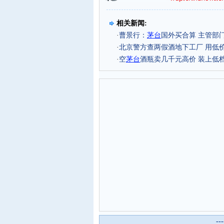
相关新闻:
·
曹景行：
茅台
国外买合算 主管部
·
北京警方查两假酒地下工厂 用低
·
空
茅台
酒瓶卖几千元高价 装上低
--