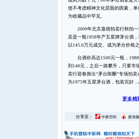
瓶则为数千元，80年茅台酒更是天
使不考虑精神文化层面的因素，单
为收藏品中罕见。
2009年北京嘉德拍卖行秋拍一瓶1
卖是一瓶1958年产五星牌茅台酒，
以145.6万元成交。成为茅台价
台酒价高达1500元一瓶，198
到140元，之后一路攀升，只要
卖行迎春推出“茅台陈酿”专场拍
为1975年五星茅台酒，包装完好
更多精
分享至：
中新空间
新浪