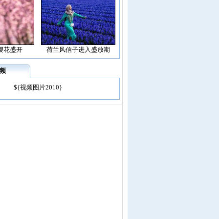
樱花盛开
荷兰风信子进入盛放期
频
${视频图片2010}