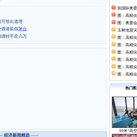
前国际奥
图：高精
门可悟出道理
图：奥委
价酒灌装假
茅台
玉树地震灾
档酒转手卖几万
图：高精尖
图：高精尖
图：高精尖
图：高精尖
图：高精尖
图：高精尖
热门图
99米“高
--- 经济新闻精选 -----