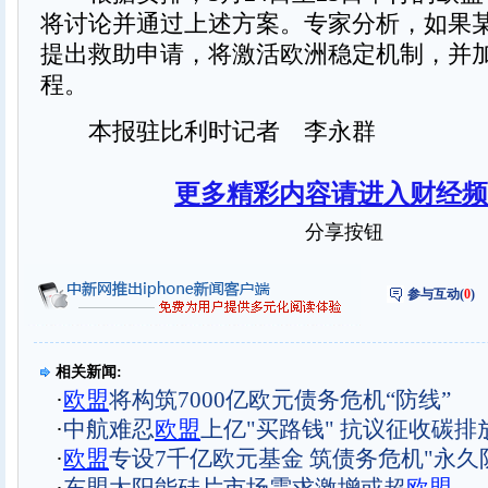
将讨论并通过上述方案。专家分析，如果
提出救助申请，将激活欧洲稳定机制，并
程。
本报驻比利时记者 李永群
更多精彩内容请进入财经频
分享按钮
参与互动(
0
)
相关新闻:
·
欧盟
将构筑7000亿欧元债务危机“防线”
·
中航难忍
欧盟
上亿"买路钱" 抗议征收碳排
·
欧盟
专设7千亿欧元基金 筑债务危机"永久