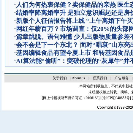
·
人们为何热衷保健？卖保健品的亲热 医生
·
结婚率降离婚率升 是独立意识崛起还是房
·
新版个人征信报告将上线 “上午离婚下午买
·
网红年薪百万？市场调查：仅20%的头部
·
篇章跳脱、语句难懂 少儿出版物质量参差
·
会不会是下一个东北？ 面对“唱衰”山东亮
·
基因编辑食品有望今夏上市 和转基因食品
·
AI算法能“偷听”：突破伦理的“灰犀牛”并
关于我们
|
About us
|
联系我们
|
广告服务
本网站所刊载信息，不代表中新社
未经授权禁止转载、摘编、
[
网上传播视听节目许可证（0106168)
] [
京ICP证040655号
]
Copyright ©1999-20