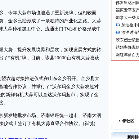
·
佛罗里达州国
·
福原爱平安产
，今年大蒜市场也遭遇了重新洗牌，但相较而
·
加拿大一柴犬
前，金乡已经形成了一条独特的产业化之路。大蒜
·
加油枪未
全球大蒜种植加工中心、流通出口中心和价格形成中
·
漂洋过海
·
胶东烈士陵
·
结婚率降离婚
大势，提升发展境界和层次，实现发展方式的转
·
网红年薪百万
了“有机”牌，目前，该县20000亩有机大蒜喜获
会暨农超对接推进仪式在山东金乡召开。金乡县大
基地合作协议，并举行了“沃尔玛金乡大蒜农超对
获的新鲜有机大蒜可以直达沃尔玛超市，实现了金
接。
新发地批发市场、济南银座统一超市、济南大润
中新社区
接仪式上签订了有机大蒜直采合作协议。(崔悦)
新闻排