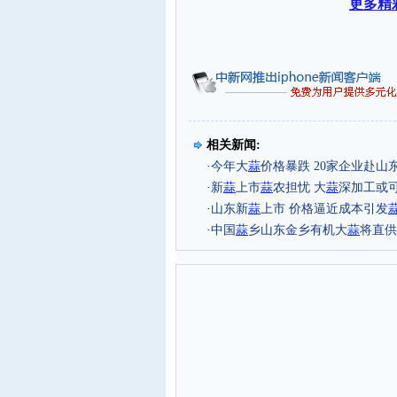
更多精
相关新闻:
·
今年大
蒜
价格暴跌 20家企业赴山
·
新
蒜
上市
蒜
农担忧 大
蒜
深加工或
·
山东新
蒜
上市 价格逼近成本引发
·
中国
蒜
乡山东金乡有机大
蒜
将直供