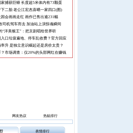
家捕获巨蟒 长度超5米体内有73颗蛋
下二胎 老公江宏杰喜晒一家四口(图)
因会画画走红 画作已售出逾231幅
收司机驾车而去 加油站上演惊魂瞬间
的“洋美猴王”：把京剧唱给世界听
园入口垃圾遍地、停车乱收费？官方回应
率升 是独立意识崛起还是房价太贵？
？市场调查：仅20%的头部网红在赚钱
网友热议
热贴排行
行
表情排行