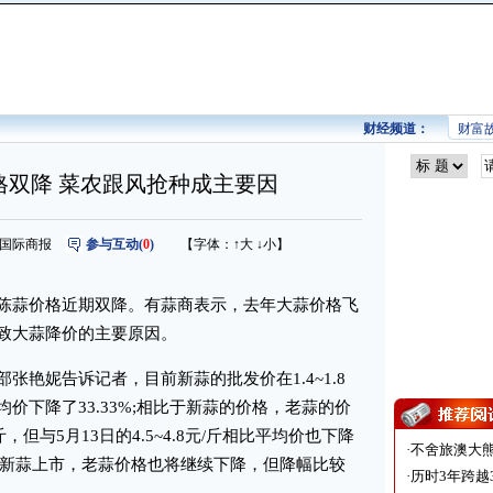
财经频道：
财富
格双降 菜农跟风抢种成主要因
来源：国际商报
参与互动(
0
)
【字体：
↑大
↓小
】
蒜价格近期双降。有蒜商表示，去年大蒜价格飞
致大蒜降价的主要原因。
艳妮告诉记者，目前新蒜的批发价在1.4~1.8
比平均价下降了33.33%;相比于新蒜的价格，老蒜的价
，但与5月13日的4.5~4.8元/斤相比平均价也下降
·
不舍旅澳大
随着新蒜上市，老蒜价格也将继续下降，但降幅比较
·
历时3年跨越