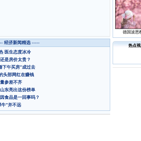
德国波恩
--- 经济新闻精选 -----
热点视
热 医生态度冰冷
起还是房价太贵？
婚下午买房”成过去
%的头部网红在赚钱
质量参差不齐
”山东亮出这份榜单
基因食品是一回事吗？
犀牛”并不远