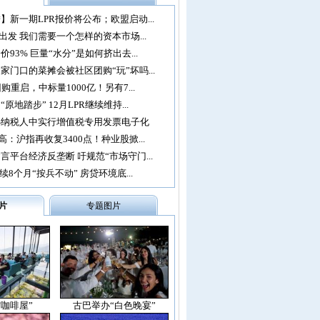
】新一期LPR报价将公布；欧盟启动...
再出发 我们需要一个怎样的资本市场...
93% 巨量“水分”是如何挤出去...
家门口的菜摊会被社区团购“玩”坏吗...
购重启，中标量1000亿！另有7...
原地踏步” 12月LPR继续维持...
办纳税人中实行增值税专用发票电子化
：沪指再收复3400点！种业股掀...
言平台经济反垄断 吁规范“市场守门...
续8个月“按兵不动” 房贷环境底...
片
专题图片
空咖啡屋”
古巴举办“白色晚宴”