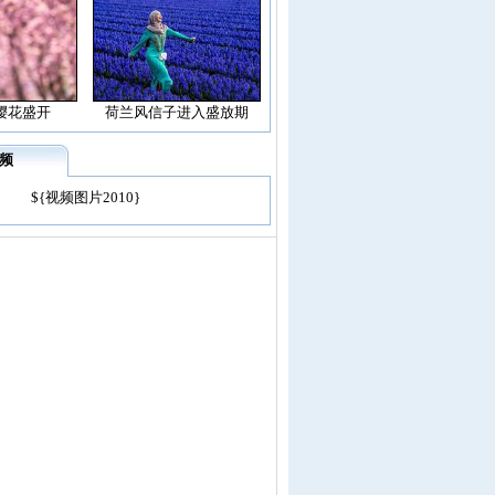
樱花盛开
荷兰风信子进入盛放期
频
${视频图片2010}