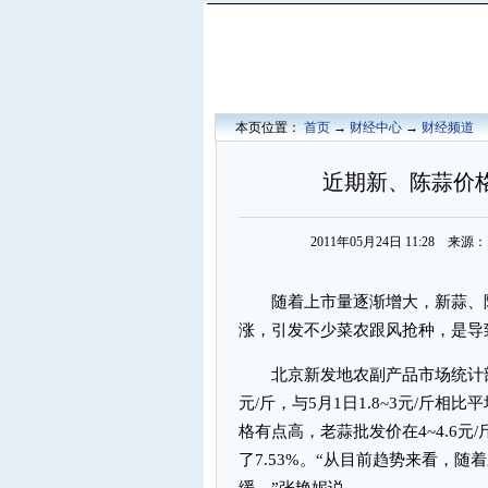
本页位置：
首页
→
财经中心
→
财经频道
近期新、陈蒜价
2011年05月24日 11:28 
随着上市量逐渐增大，新蒜、陈
涨，引发不少菜农跟风抢种，是导
北京新发地农副产品市场统计部张
元/斤，与5月1日1.8~3元/斤相
格有点高，老蒜批发价在4~4.6元/斤
了7.53%。“从目前趋势来看，