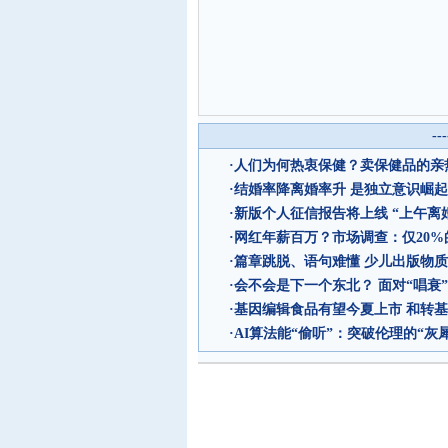
--
·
人们为何热衷保健？卖保健品的亲
·
结婚率降离婚率升 是独立意识崛
·
新版个人征信报告将上线 “上午离
·
网红年薪百万？市场调查：仅20
·
篇章跳脱、语句难懂 少儿出版物
·
会不会是下一个东北？ 面对“唱衰
·
基因编辑食品有望今夏上市 和转
·
AI算法能“偷听”：突破伦理的“灰