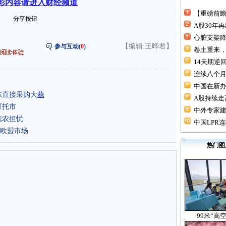
彩内容请进入财经频道
【重磅前瞻
分享按钮
A股30年
心脏支架降价
【编辑:王晔君】
参与互动(
0
)
卷土重来，
14天期逆回
连续八个月“
中国在新
东直接采购大
蒜
A股持续走高
可托市
中外专家建
蒜
农担忧
中国LPR连
欧盟市场
热门图
99米“高