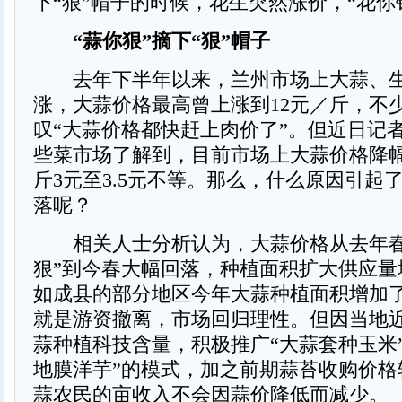
下“狠”帽子的时候，花生突然涨价，“花你
“蒜你狠”摘下“狠”帽子
去年下半年以来，兰州市场上大蒜、生
涨，大蒜价格最高曾上涨到12元／斤，不
叹“大蒜价格都快赶上肉价了”。但近日记
些菜市场了解到，目前市场上大蒜价格降
斤3元至3.5元不等。那么，什么原因引起
落呢？
相关人士分析认为，大蒜价格从去年春
狠”到今春大幅回落，种植面积扩大供应量
如成县的部分地区今年大蒜种植面积增加了
就是游资撤离，市场回归理性。但因当地
蒜种植科技含量，积极推广“大蒜套种玉米
地膜洋芋”的模式，加之前期蒜苔收购价格
蒜农民的亩收入不会因蒜价降低而减少。