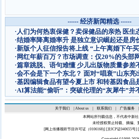
----- 经济新闻精选 -----
·
人们为何热衷保健？卖保健品的亲热 医生
·
结婚率降离婚率升 是独立意识崛起还是房
·
新版个人征信报告将上线 “上午离婚下午买
·
网红年薪百万？市场调查：仅20%的头部
·
篇章跳脱、语句难懂 少儿出版物质量参差
·
会不会是下一个东北？ 面对“唱衰”山东亮
·
基因编辑食品有望今夏上市 和转基因食品
·
AI算法能“偷听”：突破伦理的“灰犀牛”并
关于我们
|
About us
|
联系我们
|
广告服务
本网站所刊载信息，不代表中新社
未经授权禁止转载、摘编、
[
网上传播视听节目许可证（0106168)
] [
京ICP证040655号
]