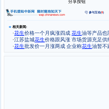
分享按钮
参与互动(
0
)
相关新闻:
·
花生
价格一个月疯涨四成
花生
油等产品也
·
江苏盐城
花生
价格跟风涨 市场货源充足供
·
花生
批发价一月涨两成 企业称
花生
油暂不