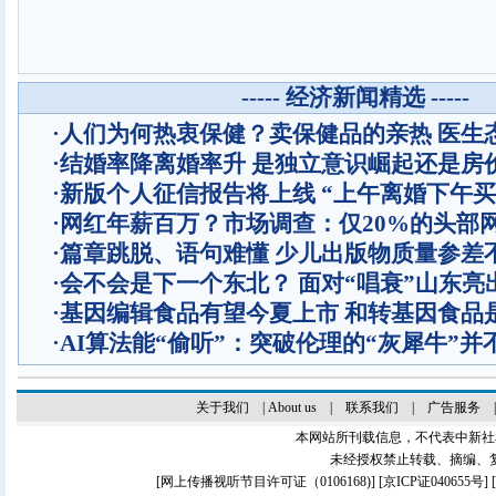
----- 经济新闻精选 -----
·
人们为何热衷保健？卖保健品的亲热 医生
·
结婚率降离婚率升 是独立意识崛起还是房
·
新版个人征信报告将上线 “上午离婚下午买
·
网红年薪百万？市场调查：仅20%的头部
·
篇章跳脱、语句难懂 少儿出版物质量参差
·
会不会是下一个东北？ 面对“唱衰”山东亮
·
基因编辑食品有望今夏上市 和转基因食品
·
AI算法能“偷听”：突破伦理的“灰犀牛”并
关于我们
|
About us
|
联系我们
|
广告服务
本网站所刊载信息，不代表中新社
未经授权禁止转载、摘编、
[
网上传播视听节目许可证（0106168)
] [
京ICP证040655号
]