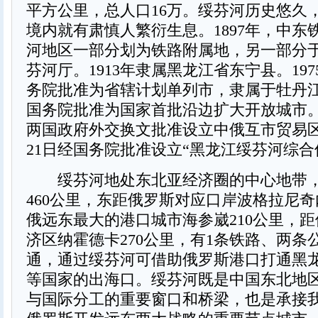
平方公里，总人口16万。绥芬河历史悠久
境内就有肃慎人繁衍生息。1897年，中东
河地区一部分划为铁路附属地，另一部分于1
芬河厅。1913年隶属黑龙江省东宁县。19
务院批准为省辖计划单列市，隶属于牡丹江市
国务院批准为国家首批沿边扩大开放城市。1
两国政府外交换文批准设立中俄互市贸易区。
21日经国务院批准设立“黑龙江绥芬河综合
绥芬河地处东北亚经济圈的中心地带，
460公里，东距俄罗斯对应口岸波格拉尼奇
俄远东最大的港口城市海参崴210公里，
济区纳霍德卡270公里，有1条铁路、两条
通，通过绥芬河可借助俄罗斯港口打通黑
等国家的出海口。绥芬河既是中国东北地
与国际分工的重要窗口和桥梁，也是承接