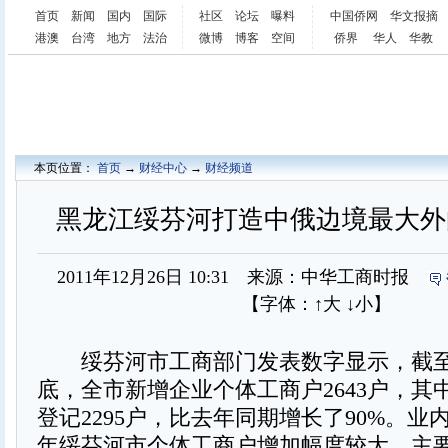
首页
新闻
国内
国际
社区
论坛
曝料
中国侨网
华文报摘
港澳
台湾
地方
法治
微博
博客
空间
侨界
华人
华教
本页位置：
首页
→
财经中心
→
财经频道
黑龙江绥芬河打造中俄边境最大外
2011年12月26日 10:31 来源：中华工商时报
【字体：
↑大
↓小
】
绥芬河市工商部门发表数字显示，截至20
底，全市新增企业个体工商户2643户，其
登记2295户，比去年同期增长了90%。业
年绥芬河市个体工商户增加幅度较大，主