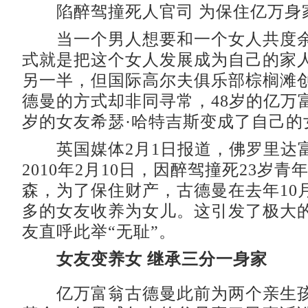
陷醉驾撞死人官司 为保住亿万身
当一个男人想要和一个女人共度余
式就是把这个女人发展成为自己的家
另一半，但国际高尔夫俱乐部棕榈滩创
德曼的方式却非同寻常，48岁的亿万富
岁的女友希瑟·哈特吉斯变成了自己的
英国媒体2月1日报道，佛罗里达
2010年2月10日，因醉驾撞死23岁青
森，为了保住财产，古德曼在去年10
多的女友收养为女儿。这引发了极大
友直呼此举“无耻”。
女友变养女 继承三分一身家
亿万富翁古德曼此前为两个亲生孩