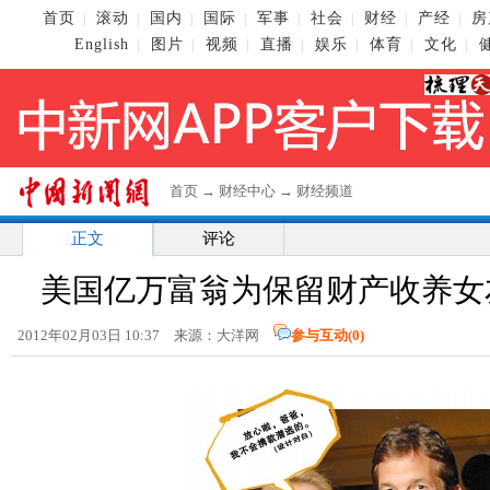
首页
滚动
国内
国际
军事
社会
财经
产经
房
|
|
|
|
|
|
|
|
English
图片
视频
直播
娱乐
体育
文化
|
|
|
|
|
|
|
首页
→
财经中心
→
财经频道
正文
评论
美国亿万富翁为保留财产收养女友
2012年02月03日 10:37 来源：大洋网
参与互动(
0
)