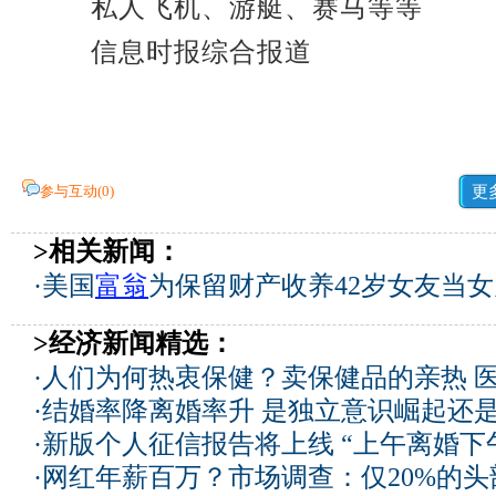
私人飞机、游艇、赛马等等
信息时报综合报道
参与互动(
0
)
更
>相关新闻：
·
美国
富翁
为保留财产收养42岁女友当女儿
>经济新闻精选：
·
人们为何热衷保健？卖保健品的亲热 
·
结婚率降离婚率升 是独立意识崛起还
·
新版个人征信报告将上线 “上午离婚下
·
网红年薪百万？市场调查：仅20%的