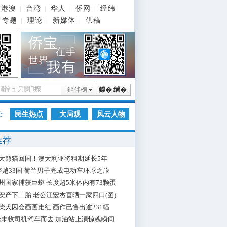
港澳
台湾
华人
侨网
经纬
|
|
|
|
专题
理论
新媒体
供稿
|
|
|
鏂伴椈
鎼� 绱�
:
民生热点
大局观
风云人物
推荐
大熊猫回国！澳大利亚将租期延长5年
跨越33国 荷兰男子完成电动车环球之旅
州国家捕获巨蟒 长度超5米体内有73颗蛋
安产下二胎 老公江宏杰喜晒一家四口(图)
柴犬因会画画走红 画作已售出逾231幅
枪未收司机驾车而去 加油站上演惊魂瞬间