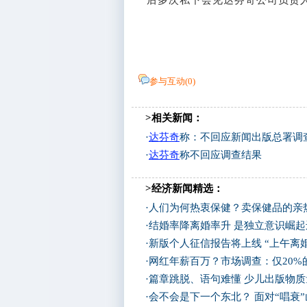
后多次私下会见达芬奇公司负责人
参与互动(
0
)
>相关新闻：
·
达芬奇
称：不回应新闻出版总署调
·
达芬奇
称不回应调查结果
>经济新闻精选：
·
人们为何热衷保健？卖保健品的亲
·
结婚率降离婚率升 是独立意识崛
·
新版个人征信报告将上线 “上午离
·
网红年薪百万？市场调查：仅20%
·
篇章跳脱、语句难懂 少儿出版物
·
会不会是下一个东北？ 面对“唱衰