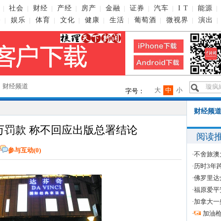
社会
财经
产经
房产
金融
证券
汽车
I T
能源
|
|
|
|
|
|
|
|
|
|
播
娱乐
体育
文化
健康
生活
葡萄酒
微视界
演出
|
|
|
|
|
|
|
|
|
→
财经频道
大
中
小
字号：
财经频道
万罚款 称不回应出版总署结论
阅读
参与互动(
0
)
·
不舍旅澳
·
历时3年
·
佛罗里达
·
福原爱平
·
加拿大一
·
加油