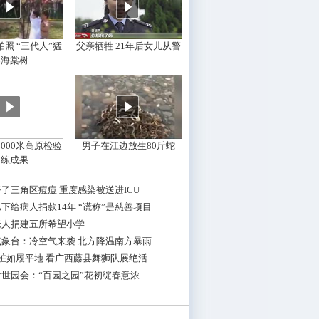
照 “三代人”猛
父亲牺牲 21年后女儿从警
摇海棠树
000米高原检验
男子在江边放生80斤蛇
训练成果
了三角区痘痘 重度感染被送进ICU
下给病人捐款14年 “谎称”是慈善项目
老人捐建五所希望小学
气象台：冷空气来袭 北方降温南方暴雨
桩如履平地 看广西藤县舞狮队展绝活
世园会：“百园之园”花初绽春意浓