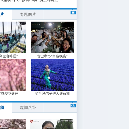
片
专题图片
“高空咖啡屋”
古巴举办“白色晚宴”
波恩樱花盛开
荷兰风信子进入盛放期
频
趣闻八卦