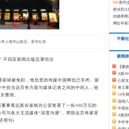
·
漂洋过
·
胶东烈士
·
结婚率降
·
网红年薪
中新社
上海华山路店。新华社发
新闻排
 不回应新闻出版总署结论
【重磅
A股3
崔斌被免职，他负责的传媒中国网也已关闭。据
心脏支
卷土重
件中担当达芬奇方面与媒体记者之间的中间人，他
14天
公关费用。
连续八
居董事黄志新在崔斌办公室签署了一份300万元的
中国在
司与各大主流媒体“深度沟通”，帮助达芬奇家居
A股持
济周刊)
中外专
中国L