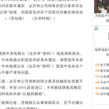
道内容基本属实，达芬奇公司销售的部分家具存在
记者”收钱，但报道也存在个别采访对象的身份未
为给孩子拍
 (《劳动报》、《京华时报》)
陆军海拔3
报中央电视台《达芬奇“密码”》报道调查情况。
，中央电视台的报道内容基本属实，调查组尚未发
·
女子挤
中央电视台在《达芬奇“密码”》报道中也存在个
·
医生私
论不够严谨等问题。
·
九旬
据，达芬奇公司销售的部分家具的确存在质量不
·
中央
国，并非100%原装进口；卡布丽缇牌家具雕花
·
4米高
特有的木材“白杨荆棘根”。
·
空中看
新闻记者，违规独立从事新闻采访，且节目播出