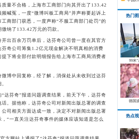
量不合格，上海市工商部门向其开出了133.42
频喊冤，一度“微博叫板工商局”并声称要起诉上
热门图
工商部门获悉，一度声称“不服工商部门处罚”的
纳了133.42万元的罚款。
开出百余万罚单后，达芬奇公司曾一度在其官方
达芬奇公司筹集1.2亿元现金解决不明真相的消费
前提下将全部付款明细报告给上海市工商局消费者
99米
微博中回复称，经了解，消保处从未收到过达芬
细。
达芬奇”报道问题调查结果，前天下午，达芬奇
德国
电话。据他称，达芬奇公司对新闻出版总署的调查
，公司相关方面达成一致，决定不对新闻出版总署
热点视
示，“一直关注达芬奇事件的媒体应该知道是怎么
官方网站上通报了“达芬奇”报道问题调查结果，