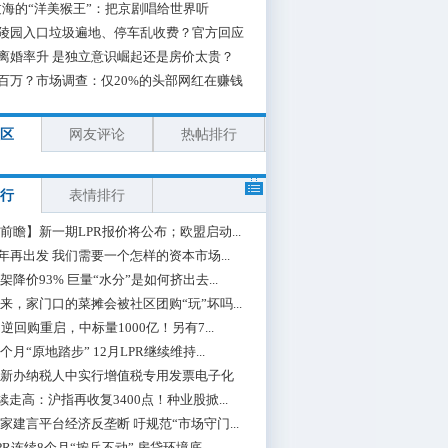
海的“洋美猴王”：把京剧唱给世界听
陵园入口垃圾遍地、停车乱收费？官方回应
离婚率升 是独立意识崛起还是房价太贵？
百万？市场调查：仅20%的头部网红在赚钱
区
网友评论
热帖排行
行
表情排行
前瞻】新一期LPR报价将公布；欧盟启动...
0年再出发 我们需要一个怎样的资本市场...
架降价93% 巨量“水分”是如何挤出去...
来，家门口的菜摊会被社区团购“玩”坏吗...
期逆回购重启，中标量1000亿！另有7...
个月“原地踏步” 12月LPR继续维持...
新办纳税人中实行增值税专用发票电子化
续走高：沪指再收复3400点！种业股掀...
家建言平台经济反垄断 吁规范“市场守门...
PR连续8个月“按兵不动” 房贷环境底...