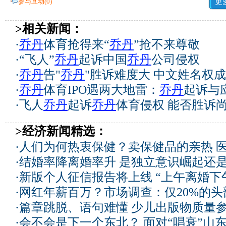
参与互动(
0
)
更
>相关新闻：
·
乔丹
体育抢得来“
乔丹
”抢不来尊敬
·
“飞人”
乔丹
起诉中国
乔丹
公司侵权
·
乔丹
告"
乔丹
"胜诉难度大 中文姓名权
·
乔丹
体育IPO遇两大地雷：
乔丹
起诉与
·
飞人
乔丹
起诉
乔丹
体育侵权 能否胜诉尚
>经济新闻精选：
·
人们为何热衷保健？卖保健品的亲热 
·
结婚率降离婚率升 是独立意识崛起还
·
新版个人征信报告将上线 “上午离婚下
·
网红年薪百万？市场调查：仅20%的
·
篇章跳脱、语句难懂 少儿出版物质量
·
会不会是下一个东北？ 面对“唱衰”山