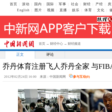
首页
滚动
国内
国际
军事
社会
财经
产经
房
|
|
|
|
|
|
|
|
English
图片
视频
直播
娱乐
体育
文化
|
|
|
|
|
|
|
首页
→
财经中心
→
财经频道
正文
评论
乔丹体育注册飞人乔丹全家 与FI
2012年02月24日 16:00 来源：中国新闻网
参与互动(
0
)