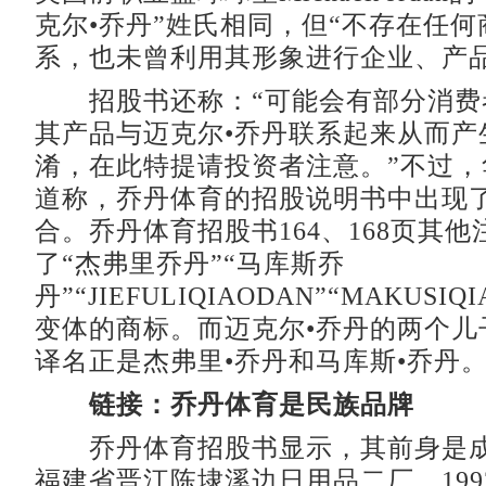
克尔•乔丹”姓氏相同，但“不存在任
系，也未曾利用其形象进行企业、产品
招股书还称：“可能会有部分消费
其产品与迈克尔•乔丹联系起来从而产
淆，在此特提请投资者注意。”不过，
道称，乔丹体育的招股说明书中出现
合。乔丹体育招股书164、168页其
了“杰弗里乔丹”“马库斯乔
丹”“JIEFULIQIAODAN”“MAKUSIQ
变体的商标。而迈克尔•乔丹的两个儿
译名正是杰弗里•乔丹和马库斯•乔丹
链接：乔丹体育是民族品牌
乔丹体育招股书显示，其前身是成立
福建省晋江陈埭溪边日用品二厂，199