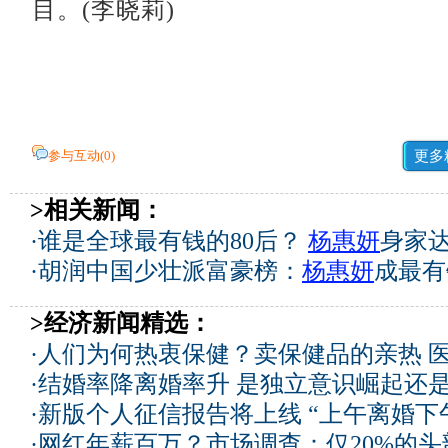
目。(李晓莉)
参与互动(
0
)
更多
>相关新闻：
·
谁是全球最有钱的80后？
杨惠妍
身家达
·
胡润中国少壮派富豪榜：
杨惠妍
成最有
>经济新闻精选：
·
人们为何热衷保健？卖保健品的亲热 
·
结婚率降离婚率升 是独立意识崛起还
·
新版个人征信报告将上线 “上午离婚下
·
网红年薪百万？市场调查：仅20%的