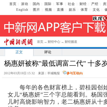
首页
滚动
国内
国际
军事
社会
财经
产经
房
|
|
|
|
|
|
|
|
English
图片
视频
直播
娱乐
体育
文化
|
|
|
|
|
|
|
首页
→
财经中心
→
财经频道
正文
评论
杨惠妍被称"最低调富二代" 十多
2012年03月19日 15:32 来源：羊城晚报
参与互动(
0
)
每年的各色财富榜上，碧桂园创始
女儿“杨惠妍”三个字总能看到。杨国
儿时高烧影响智力，老二杨惠妍从十