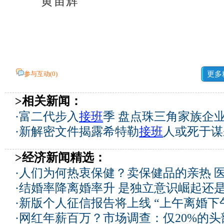
黄宙辉
参与互动(
0
)
更多
>相关新闻：
·
富二代步入
接班
季 盘点珠三角家族企
·
新解密文件揭露希特勒
接班
人或死于谋
>经济新闻精选：
·
人们为何热衷保健？卖保健品的亲热 
·
结婚率降离婚率升 是独立意识崛起还
·
新版个人征信报告将上线 “上午离婚下
·
网红年薪百万？市场调查：仅20%的